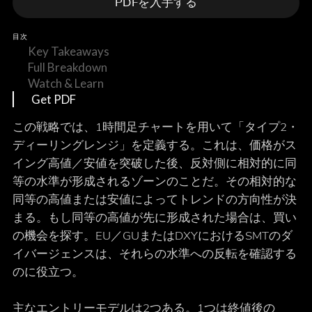
PDFを入手する
目次
Key Takeaways
Full Breakdown
Watch & Learn
Get PDF
この戦略では、1時間足チャートを用いて「タイプ2・
ディーリングレンジ」を定義する。これは、価格がス
イング高値／安値を突破した後、反対側に相対的に同
等の水準が形成されるゾーンのことだ。その相対的な
同等の高値または安値によってトレンドの方向性が決
まる。もし同等の高値が先に形成された場合は、買い
の機会を探す。EU／GUまたはDXYにおけるSMTのダ
イバージェンスは、それらの水準への反転を確認する
のに役立つ。
主なエントリーモデルは2つある。1つは終値後の