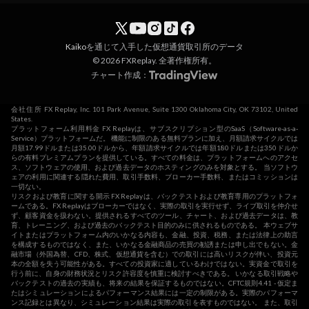
Kaiko
を通じて入手した仮想通貨取引所のデータ
© 2026 FXReplay. 全著作権所有。
チャート作成：
会社住所 FX Replay, Inc. 101 Park Avenue, Suite 1300 Oklahoma City, OK 73102, United
States.
プラットフォーム利用料金 FX Replayは、サブスクリプション型のSaaS（Software-as-a-
Service）プラットフォームだ。 機能に制限のある無料プランに加え、月額請求サイクルでは
月額17.99ドルまたは35.00ドルから、年額請求サイクルでは年額180ドルまたは350ドルか
らの有料プレミアムプランを提供している。すべての料金は、プラットフォームへのアクセ
ス、ソフトウェアの使用、および過去データのホスティングのみを対象とする。 当ソフトウ
ェアの利用に関連する隠れた費用、取引手数料、ブローカー手数料、またはコミッションは
一切ない。
リスクおよび教育に関する開示 FX Replayは、バックテストおよび教育専用のプラットフォ
ームである。FX Replayはブローカーではなく、実際の取引を実行せず、ライブ取引を仲介せ
ず、顧客資金を扱わない。提供されるすべてのツール、チャート、および過去データは、教
育、トレーニング、および過去のバックテスト目的のみに供されるものである。 本ウェブサ
イトまたはプラットフォーム内のいかなる内容も、金融、投資、税務、または法律上の助言
を構成するものではなく、また、いかなる金融商品の売買の勧誘または申し出でもない。金
融市場（外国為替、CFD、株式、仮想通貨を含む）での取引には高いリスクが伴い、投資元
本の全額を失う可能性がある。すべての投資家に適しているわけではない。実資金で取引を
行う前に、自身の財務状況とリスク許容度を慎重に検討すべきである。 いかなる取引戦略や
バックテストの過去の実績も、将来の結果を保証するものではない。CFTC規則4.41 - 仮定ま
たはシミュレーションによるパフォーマンス結果には一定の制限がある。実際のパフォーマ
ンス記録とは異なり、シミュレーション結果は実際の取引を表すものではない。 また、取引