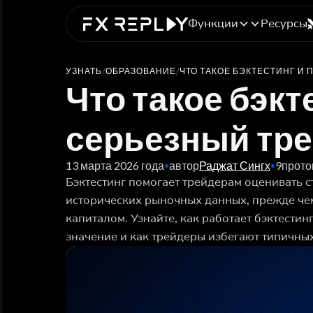
Функции
Ресурсы
УЗНАТЬ
/
ОБРАЗОВАНИЕ
/
ЧТО ТАКОЕ БЭКТЕСТИНГ И
Что такое бэкт
серьезный тре
13 марта 2026 года
автор
Раджат Сингх
9
прото
•
•
Бэктестинг помогает трейдерам оценивать с
исторических рыночных данных, прежде че
капиталом. Узнайте, как работает бэктестин
значение и как трейдеры избегают типичны