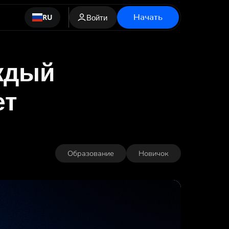
Начать
RU
Войти
аждый
ет
Образование
Новичок