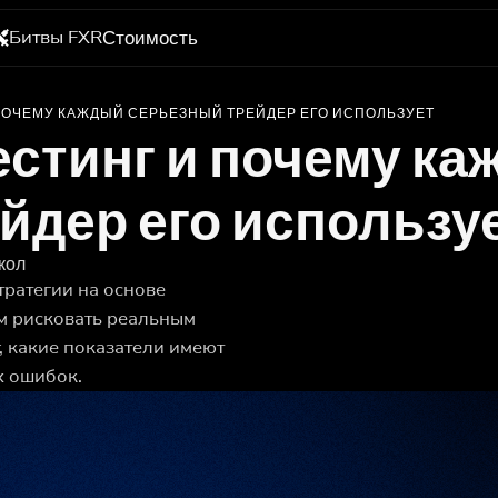
Битвы FXR
Стоимость
 ПОЧЕМУ КАЖДЫЙ СЕРЬЕЗНЫЙ ТРЕЙДЕР ЕГО ИСПОЛЬЗУЕТ
естинг и почему к
йдер его использу
кол
тратегии на основе
м рисковать реальным
г, какие показатели имеют
х ошибок.