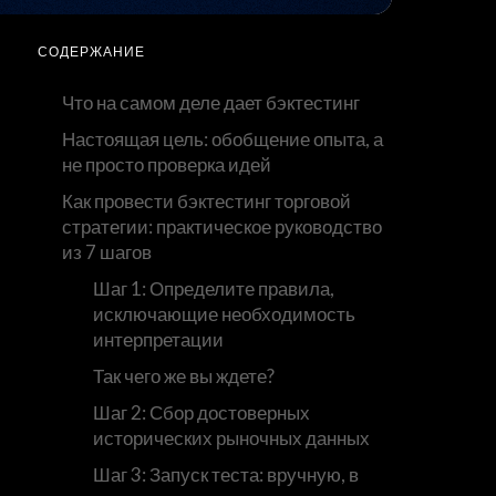
СОДЕРЖАНИЕ
Что на самом деле дает бэктестинг
Настоящая цель: обобщение опыта, а
не просто проверка идей
Как провести бэктестинг торговой
стратегии: практическое руководство
из 7 шагов
Шаг 1: Определите правила,
исключающие необходимость
интерпретации
Так чего же вы ждете?
Шаг 2: Сбор достоверных
исторических рыночных данных
Шаг 3: Запуск теста: вручную, в