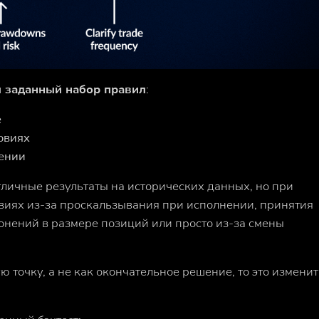
л заданный набор правил
:
е
овиях
ении
тличные результаты на исторических данных,
но при
виях из-за проскальзывания при исполнении, принятия
онений в размере позиций или просто из-за смены
ую точку, а не как окончательное решение,
то это
изменит