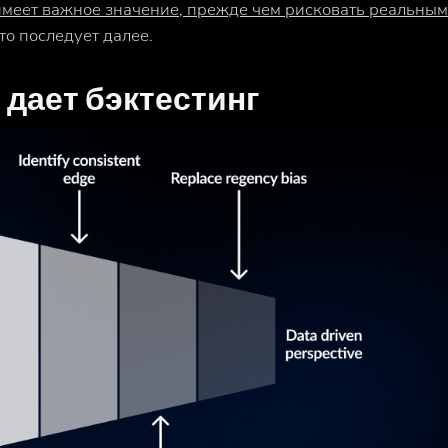
 имеет важное значение, прежде чем рисковать реальны
что последует далее.
 дает бэктестинг