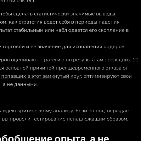
енный бэктест:
чтобы сделать статистически значимые выводы
ом, как стратегия ведет себя в периоды падения
ультат стабильным или наблюдается его скопление в
у торговли и её значение для исполнения ордеров
еров оценивают стратегию по результатам последних 10
тся основной причиной преждевременного отказа от
 попавших в этот замкнутый круг,
оптимизируют свои
, а не данными.
у идею критическому анализу. Если он подтверждает
го, вы провели тестирование ненадлежащим образом.
обобщение опыта, а не