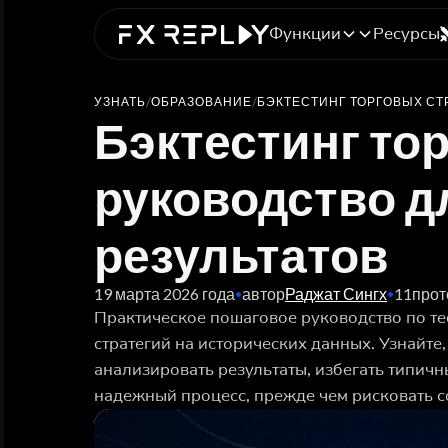
Функции
Ресурсы
УЗНАТЬ
/
ОБРАЗОВАНИЕ
/
БЭКТЕСТИНГ ТОРГОВЫХ СТ
Бэктестинг то
руководство д
результатов
19 марта 2026 года
автор
Раджат Сингх
11
прот
•
•
Практическое пошаговое руководство по т
стратегий на исторических данных. Узнайте
анализировать результаты, избегать типич
надежный процесс, прежде чем рисковать с