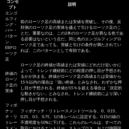
コンセ
説明
プト
エンゴ
ルフィ
前のローソク足の高値または安値を突破し、その後、反
ング・
対側のローソク足の実体を越えて引けるローソク足のこ
バー・
とだ。重要なのは、この2本のローソク足が異なる色であ
パター
る必要はないという点だ。同じ色のエンゴルフィングロ
ン、
ーソク足であっても、突破と引けの条件が満たされてい
EBPロ
れば、このパターンとして有効である。
ーソク
足
ローソク足の終値が高値または安値にどれだけ近いかに
よって、トレンド継続前にどの程度の押し目が予想され
終値の
るかが決まる。終値がローソク足の高値または安値から
ローソ
15％以内の場合は「強い終値」とみなされ、わずかな押
ク足の
し目が予想される。終値が15％を超える場合は「決定的
実体
な動きがない」とみなされ、トレンド継続前により深い
押し目が予想される。
フィボ
ナッ
フィボナッチ・リトレースメントツールを、0、0.15、
チ・リ
0.25、0.5、0.75、1の各レベルに設定する。0.15の線の
トレー
不透明度を50%に下げる。これらのレベルは、すべての
スメン
取引におけるエントリー、ストップロス、および強弱評