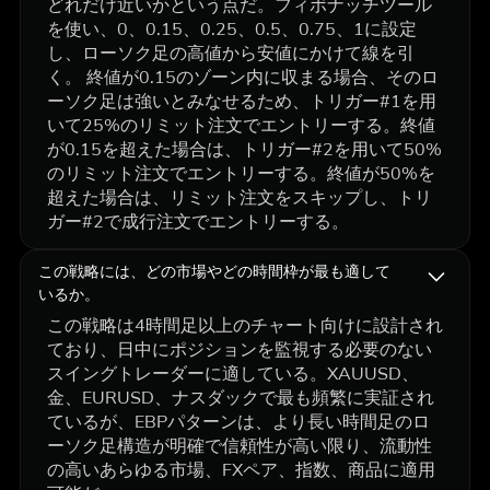
どれだけ近いかという点だ。フィボナッチツール
を使い、0、0.15、0.25、0.5、0.75、1に設定
し、ローソク足の高値から安値にかけて線を引
く。 終値が0.15のゾーン内に収まる場合、そのロ
ーソク足は強いとみなせるため、トリガー#1を用
いて25%のリミット注文でエントリーする。終値
が0.15を超えた場合は、トリガー#2を用いて50%
のリミット注文でエントリーする。終値が50%を
超えた場合は、リミット注文をスキップし、トリ
ガー#2で成行注文でエントリーする。
この戦略には、どの市場やどの時間枠が最も適して
いるか。
この戦略は4時間足以上のチャート向けに設計され
ており、日中にポジションを監視する必要のない
スイングトレーダーに適している。XAUUSD、
金、EURUSD、ナスダックで最も頻繁に実証され
ているが、EBPパターンは、より長い時間足のロ
ーソク足構造が明確で信頼性が高い限り、流動性
の高いあらゆる市場、FXペア、指数、商品に適用