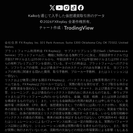
Kaiko
を通じて入手した仮想通貨取引所のデータ
© 2026 FXReplay. 全著作権所有。
チャート作成：
会社住所 FX Replay, Inc. 101 Park Avenue, Suite 1300 Oklahoma City, OK 73102, United
States.
プラットフォーム利用料金 FX Replayは、サブスクリプション型のSaaS（Software-as-a-
Service）プラットフォームだ。 機能に制限のある無料プランに加え、月額請求サイクルでは
月額17.99ドルまたは35.00ドルから、年額請求サイクルでは年額180ドルまたは350ドルか
らの有料プレミアムプランを提供している。すべての料金は、プラットフォームへのアクセ
ス、ソフトウェアの使用、および過去データのホスティングのみを対象とする。 当ソフトウ
ェアの利用に関連する隠れた費用、取引手数料、ブローカー手数料、またはコミッションは
一切ない。
リスクおよび教育に関する開示 FX Replayは、バックテストおよび教育専用のプラットフォ
ームである。FX Replayはブローカーではなく、実際の取引を実行せず、ライブ取引を仲介せ
ず、顧客資金を扱わない。提供されるすべてのツール、チャート、および過去データは、教
育、トレーニング、および過去のバックテスト目的のみに供されるものである。 本ウェブサ
イトまたはプラットフォーム内のいかなる内容も、金融、投資、税務、または法律上の助言
を構成するものではなく、また、いかなる金融商品の売買の勧誘または申し出でもない。金
融市場（外国為替、CFD、株式、仮想通貨を含む）での取引には高いリスクが伴い、投資元
本の全額を失う可能性がある。すべての投資家に適しているわけではない。実資金で取引を
行う前に、自身の財務状況とリスク許容度を慎重に検討すべきである。 いかなる取引戦略や
バックテストの過去の実績も、将来の結果を保証するものではない。CFTC規則4.41 - 仮定ま
たはシミュレーションによるパフォーマンス結果には一定の制限がある。実際のパフォーマ
ンス記録とは異なり、シミュレーション結果は実際の取引を表すものではない。 また、取引
が実際に執行されていないため、流動性の欠如などの特定の市場要因による影響（もしある