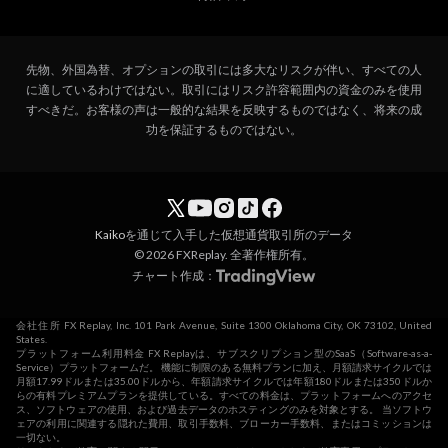
先物、外国為替、オプションの取引には多大なリスクが伴い、すべての人
に適しているわけではない。取引にはリスク許容範囲内の資金のみを使用
すべきだ。お客様の声は一般的な結果を反映するものではなく、将来の成
功を保証するものではない。
Kaiko
を通じて入手した仮想通貨取引所のデータ
© 2026 FXReplay. 全著作権所有。
チャート作成：
会社住所 FX Replay, Inc. 101 Park Avenue, Suite 1300 Oklahoma City, OK 73102, United
States.
プラットフォーム利用料金 FX Replayは、サブスクリプション型のSaaS（Software-as-a-
Service）プラットフォームだ。 機能に制限のある無料プランに加え、月額請求サイクルでは
月額17.99ドルまたは35.00ドルから、年額請求サイクルでは年額180ドルまたは350ドルか
らの有料プレミアムプランを提供している。すべての料金は、プラットフォームへのアクセ
ス、ソフトウェアの使用、および過去データのホスティングのみを対象とする。 当ソフトウ
ェアの利用に関連する隠れた費用、取引手数料、ブローカー手数料、またはコミッションは
一切ない。