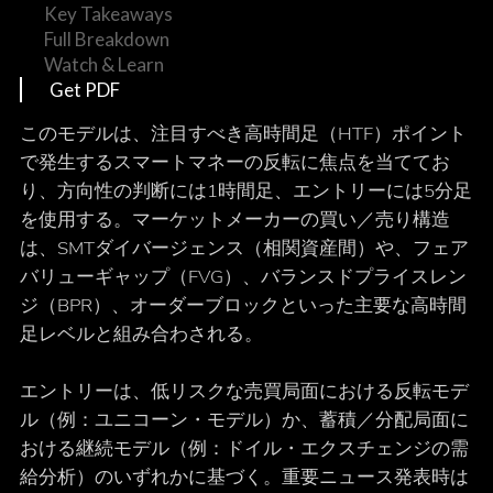
Key Takeaways
Full Breakdown
Watch & Learn
Get PDF
このモデルは、注目すべき高時間足（HTF）ポイント
で発生するスマートマネーの反転に焦点を当ててお
り、方向性の判断には1時間足、エントリーには5分足
を使用する。マーケットメーカーの買い／売り構造
は、SMTダイバージェンス（相関資産間）や、フェア
バリューギャップ（FVG）、バランスドプライスレン
ジ（BPR）、オーダーブロックといった主要な高時間
足レベルと組み合わされる。
エントリーは、低リスクな売買局面における反転モデ
ル（例：ユニコーン・モデル）か、蓄積／分配局面に
おける継続モデル（例：ドイル・エクスチェンジの需
給分析）のいずれかに基づく。重要ニュース発表時は