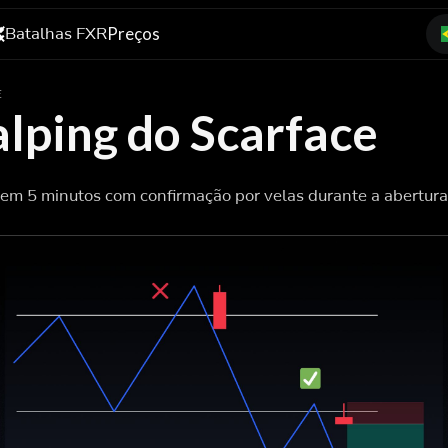
Batalhas FXR
Preços
E
alping do Scarface
 em 5 minutos com confirmação por velas durante a abertur