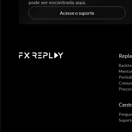
pode ser encontrada aqui.
Acesse o suporte
Repla
Backte
Mentor
Periód
Comun
Preços
Centr
Pergun
Suport