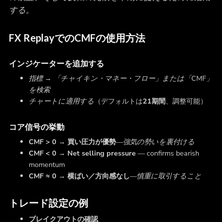
する。
FX ReplayでのCMFの使用方法
インジケーターを追加する
指標 → 「チャイキン・マネー・フロー」または「CMF」
を検索
チャートに適用する
（デフォルトは
21期間
、調整可能）
コア信号の挙動
CMF > 0 → 買い圧力が優勢
—
強気の勢いを裏付ける
CMF < 0 → Net selling pressure
—
confirms bearish
momentum
CMF ≈ 0 → 横ばい／方向感なし
—
慎重に取引すること
トレード設定の例
ブレイクアウトの確認