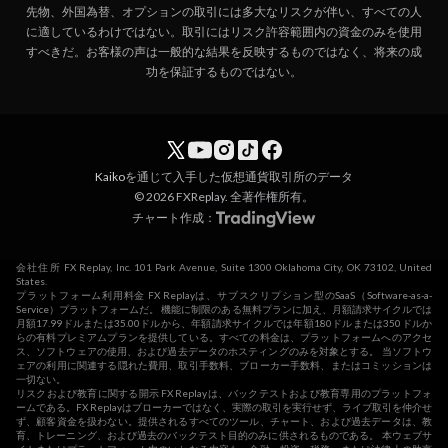
先物、外国為替、オプションの取引には多大なリスクが伴い、すべての人
に適しているわけではない。取引にはリスク許容範囲内の資金のみを使用
すべきだ。お客様の声は一般的な結果を反映するものではなく、将来の成
功を保証するものではない。
Kaiko
を通じて入手した仮想通貨取引所のデータ
© 2026 FXReplay. 全著作権所有。
チャート作成：
会社住所 FX Replay, Inc. 101 Park Avenue, Suite 1300 Oklahoma City, OK 73102, United
States.
プラットフォーム利用料金 FX Replayは、サブスクリプション型のSaaS（Software-as-a-
Service）プラットフォームだ。 機能に制限のある無料プランに加え、月額請求サイクルでは
月額17.99ドルまたは35.00ドルから、年額請求サイクルでは年額180ドルまたは350ドルか
らの有料プレミアムプランを提供している。すべての料金は、プラットフォームへのアクセ
ス、ソフトウェアの使用、および過去データのホスティングのみを対象とする。 当ソフトウ
ェアの利用に関連する隠れた費用、取引手数料、ブローカー手数料、またはコミッションは
一切ない。
リスクおよび教育に関する開示 FX Replayは、バックテストおよび教育専用のプラットフォ
ームである。FX Replayはブローカーではなく、実際の取引を実行せず、ライブ取引を仲介せ
ず、顧客資金を扱わない。提供されるすべてのツール、チャート、および過去データは、教
育、トレーニング、および過去のバックテスト目的のみに供されるものである。 本ウェブサ