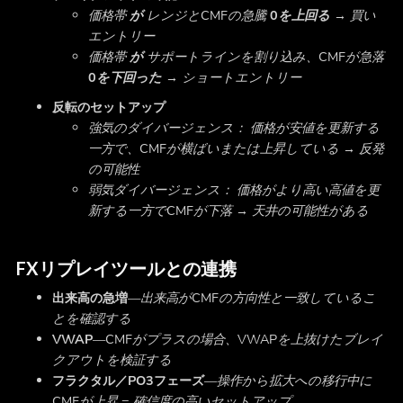
価格帯
が
レンジとCMFの急騰
0を上回る
→ 買い
エントリー
価格帯
が
サポートラインを割り込み、CMFが急落
0を下回った
→ ショートエントリー
反転のセットアップ
強気のダイバージェンス：
価格が安値を更新する
一方で、CMFが横ばいまたは上昇している → 反発
の可能性
弱気ダイバージェンス：
価格がより高い高値を更
新する一方でCMFが下落 → 天井の可能性がある
FXリプレイツールとの連携
出来高の急増
—
出来高がCMFの方向性と一致しているこ
とを確認する
VWAP
—
CMFがプラスの場合、VWAPを上抜けたブレイ
クアウトを検証する
フラクタル／PO3フェーズ
—
操作から拡大への移行中に
CMFが上昇 = 確信度の高いセットアップ