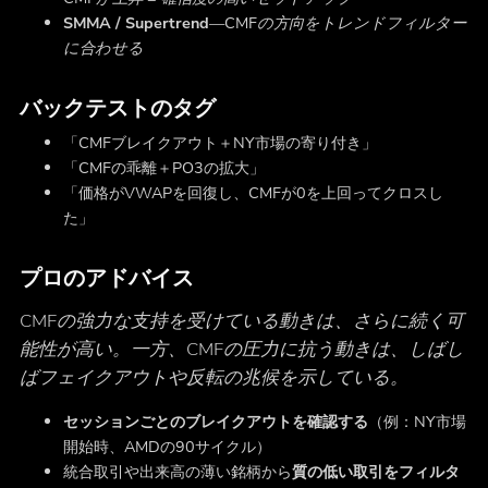
SMMA / Supertrend
—
CMFの方向をトレンドフィルター
に合わせる
バックテストのタグ
「CMFブレイクアウト＋NY市場の寄り付き」
「CMFの乖離＋PO3の拡大」
「価格がVWAPを回復し、CMFが0を上回ってクロスし
た」
プロのアドバイス
CMFの強力な支持を受けている動きは、さらに続く可
能性が高い。一方、CMFの圧力に抗う動きは、しばし
ばフェイクアウトや反転の兆候を示している。
セッションごとのブレイクアウトを確認する
（例：NY市場
開始時、AMDの90サイクル）
統合取引や出来高の薄い銘柄から
質の低い取引をフィルタ