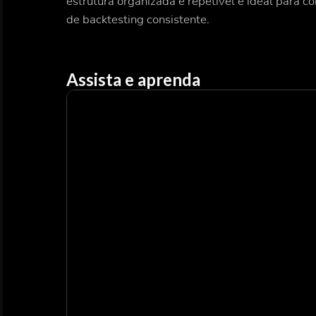
estrutura organizada e repetível é ideal para c
de backtesting consistente.
Assista e aprenda