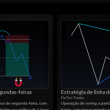
egundas-feiras
Estratégia de linha 
Por
Tori Trades
ixa de segunda-feira, com
Operação de swing a parti
nidos no gráfico de 1 hora
horas, com espaçamento e 