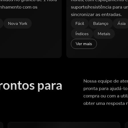
linhamento com os
suporte/resistência para um
sincronizar as entradas.
Nova York
Fácil
Balanço
Ásia
Índices
Metais
Ver mais
rontos para
Nossa equipe de aten
pronta para ajudá-lo
compra ou com a uti
obter uma resposta r