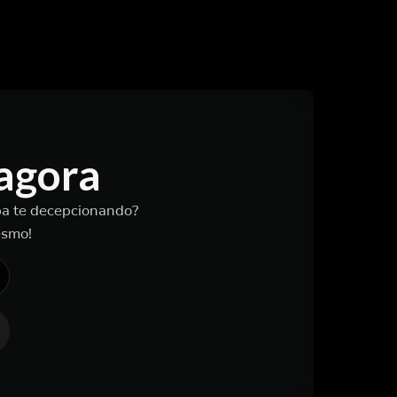
 agora
aba te decepcionando?
esmo!