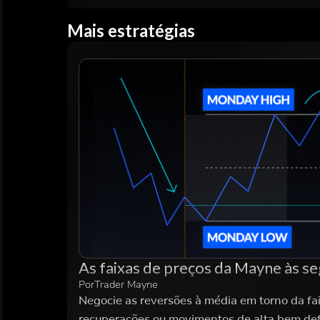
Mais estratégias
As faixas de preços da Mayne às s
Por
Trader Mayne
Negocie as reversões à média em torno da fa
recuperações ou movimentos de alta bem defi