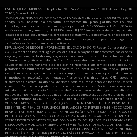
ENDEREÇO DA EMPRESA FX Replay, Inc. 101 Park Avenue, Suite 1300 Oklahoma City, OK
73102, Estados Unidos.
TAXAS DE ASSINATURA DA PLATAFORMA A FX Replay é uma plataforma de software como
serviço (SaaS) baseada em assinatura. Oferecemos um plano gratuito com recursos
limitados, bem como planos premium pagos a partir de US$ 17,99/mês ou US$ 35,00/mês
em ciclos de cobrança mensais, e US$ 180/ano ou US$ 350/ano em ciclos de cobrança anuais.
Todas as taxas são exclusivamente para acesso à plataforma, uso do software e hospedagem
de dados históricos. Não há taxas ocultas, taxas de transação, encargos de corretagem ou
comissões associadas ao uso do nosso software.
DIVULGAÇÃO DE RISCOS E INFORMAÇÕES EDUCACIONAIS O FX Replay é uma plataforma
exclusivamente de backtesting e educacional. O FX Replay não é uma corretora, não executa
negociações reais, não facilita negociações ao vivo e não administra fundos de clientes. Todas
as ferramentas, gráficos e dados históricos fornecidos destinam-se exclusivamente a fins
educacionais, de treinamento e de backtesting histórico. Nada contido neste site ou na
plataforma constitui aconselhamento financeiro, de investimento, tributário ou jurídico,
nem é uma solicitação ou oferta para comprar ou vender quaisquer instrumentos
financeiros. A negociação nos mercados financeiros (incluindo forex, CFDs, ações e
criptomoedas) envolve um alto nível de risco e pode resultar na perda de todo o seu capital
investido. Não é adequada para todos os investidores. Você deve considerar
cuidadosamente sua situação financeira e tolerância ao risco antes de negociar com dinheiro
real. O desempenho passado de qualquer estratégia de negociação ou backtest não garante
resultados futuros. REGRA 4.41 DA CFTC - RESULTADOS DE DESEMPENHO HIPOTÉTICOS
OU SIMULADOS TÊM CERTAS LIMITAÇÕES. DIFERENTEMENTE DE UM REGISTRO DE
DESEMPENHO REAL, OS RESULTADOS SIMULADOS NÃO REPRESENTAM NEGOCIAÇÕES
REAIS. ALÉM DISSO, UMA VEZ QUE AS NEGOCIAÇÕES NÃO FORAM EXECUTADAS, OS
RESULTADOS PODEM TER SUBOU SOBRECOMPENSADO O IMPACTO, SE HOUVER, DE
CERTOS FATORES DE MERCADO, TAIS COMO A FALTA DE LIQUIDEZ. OS PROGRAMAS DE
NEGOCIAÇÃO SIMULADA, EM GERAL, TAMBÉM ESTÃO SUJEITOS AO FATO DE TEREM SIDO
PROJETADOS COM O BENEFÍCIO DA RETROSPECTIVA. NÃO SE FAZ NENHUMA
DECLARAÇÃO DE QUE QUALQUER CONTA IRÁ OU É PROVÁVEL QUE ALCANCE LUCROS