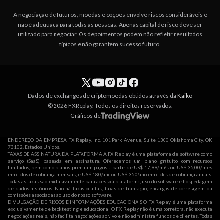
A negociação de futuros, moedas e opções envolve riscos consideráveis e
não é adequada para todas as pessoas. Apenas capital de risco deve ser
utilizado para negociar. Os depoimentos podem não refletir resultados
típicos e não garantem sucesso futuro.
Dados de exchanges de criptomoedas obtidos através da
Kaiko
© 2026 FXReplay. Todos os direitos reservados.
Gráficos de
ENDEREÇO DA EMPRESA FX Replay, Inc. 101 Park Avenue, Suite 1300 Oklahoma City, OK
73102, Estados Unidos.
TAXAS DE ASSINATURA DA PLATAFORMA A FX Replay é uma plataforma de software como
serviço (SaaS) baseada em assinatura. Oferecemos um plano gratuito com recursos
limitados, bem como planos premium pagos a partir de US$ 17,99/mês ou US$ 35,00/mês
em ciclos de cobrança mensais, e US$ 180/ano ou US$ 350/ano em ciclos de cobrança anuais.
Todas as taxas são exclusivamente para acesso à plataforma, uso do software e hospedagem
de dados históricos. Não há taxas ocultas, taxas de transação, encargos de corretagem ou
comissões associadas ao uso do nosso software.
DIVULGAÇÃO DE RISCOS E INFORMAÇÕES EDUCACIONAIS O FX Replay é uma plataforma
exclusivamente de backtesting e educacional. O FX Replay não é uma corretora, não executa
negociações reais, não facilita negociações ao vivo e não administra fundos de clientes. Todas