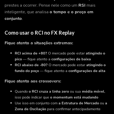
prestes a ocorrer. Pense nele como um
RSI
mais
inteligente, que analisa
o tempo e o preço em
conjunto
.
Como usar o RCI no FX Replay
Fique atento a situações extremas:
RCI acima de +80?
O mercado pode estar
atingindo o
pico
— fique atento a
configurações de baixa
RCI abaixo de -80?
O mercado pode estar
atingindo o
fundo do poço
— fique atento a
configurações de alta
Fique atento aos crossovers:
Quando
o RCI cruza a linha zero
ou sua
média móvel
,
isso pode indicar que
o momentum está mudando
Use isso em conjunto com
a Estrutura de Mercado
ou
a
Zona de Oscilação
para confirmar antecipadamente