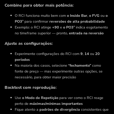
Combine para obter mais potência:
O RCI funciona muito bem com
o Inside Bar
,
o FVG
ou
o
PO3°
para confirmar
reversões de alta probabilidade
Exemplo:
o RCI atinge
+90
e
o PO3°
indica esgotamento
no timeframe superior — pronto,
entrada na reversão
Ajuste as configurações:
Experimente configurações do RCI com
9
,
14
ou
20
períodos
Na maioria dos casos, selecione
“fechamento”
como
fonte de preço — mas experimente outras opções, se
necessário, para obter maior precisão
Backtest com reprodução:
Use
o Modo de Repetição
para ver como o RCI reage
perto de
máximas/mínimas importantes
Fique atento a
padrões de divergência
consistentes que