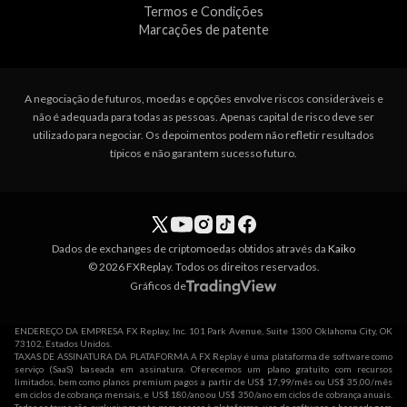
Termos e Condições
Marcações de patente
A negociação de futuros, moedas e opções envolve riscos consideráveis e
não é adequada para todas as pessoas. Apenas capital de risco deve ser
utilizado para negociar. Os depoimentos podem não refletir resultados
típicos e não garantem sucesso futuro.
Dados de exchanges de criptomoedas obtidos através da
Kaiko
© 2026 FXReplay. Todos os direitos reservados.
Gráficos de
ENDEREÇO DA EMPRESA FX Replay, Inc. 101 Park Avenue, Suite 1300 Oklahoma City, OK
73102, Estados Unidos.
TAXAS DE ASSINATURA DA PLATAFORMA A FX Replay é uma plataforma de software como
serviço (SaaS) baseada em assinatura. Oferecemos um plano gratuito com recursos
limitados, bem como planos premium pagos a partir de US$ 17,99/mês ou US$ 35,00/mês
em ciclos de cobrança mensais, e US$ 180/ano ou US$ 350/ano em ciclos de cobrança anuais.