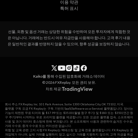
이용 약관
특허 표시
선물, 외환 및 옵션 거래는 상당한 위험을 수반하며 모든 투자자에게 적합한 것
은 아닙니다. 거래에는 반드시 여유 자금만을 사용해야 합니다. 고객 후기 내용
은 일반적인 결과를 반영하지 않을 수 있으며, 향후 성공을 보장하지 않습니다.
Kaiko를
통해 수집된 암호화폐 거래소 데이터
© 2026 FXReplay. 모든 권리 보유.
차트 제공:
회사 주소 FX Replay, Inc. 101 Park Avenue, Suite 1300 Oklahoma City, OK 73102, 미국.
플랫폼 구독 요금 FX Replay는 구독 기반의 SaaS(Software-as-a-Service) 플랫폼입니다. 당사는
기능이 제한된 무료 티어와 월 $17.99 또는 $35.00(월별 청구 주기) 및 $180 또는 $350(연간 청
구 주기)부터 시작하는 유료 프리미엄 플랜을 제공합니다. 모든 요금은 플랫폼 접속, 소프트웨어
사용 및 과거 데이터 호스팅에 한해 부과됩니다. 본 소프트웨어 사용과 관련하여 숨겨진 수수료,
거래 수수료, 중개 수수료 또는 커미션은 없습니다.
위험 및 교육 관련 고지 사항 FX Replay는 백테스팅 및 교육 전용 플랫폼입니다. FX Replay는 중
개업체가 아니며, 실제 거래를 실행하지 않고, 실시간 거래를 지원하지 않으며, 고객 자금을 취급