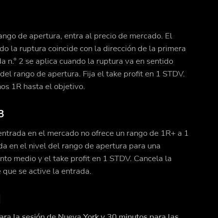
ango de apertura, entra al precio de mercado. El
o la ruptura coincide con la dirección de la primera
 n.º 2 se aplica cuando la ruptura va en sentido
del rango de apertura. Fija el take profit en 1 STDV.
os 1R hasta el objetivo.
B
 entrada en el mercado no ofrece un rango de 1R+ a 1
ada en el nivel del rango de apertura para una
unto medio y el take profit en 1 STDV. Cancela la
e que se active la entrada.
l
ra la sesión de Nueva York y 30 minutos para las