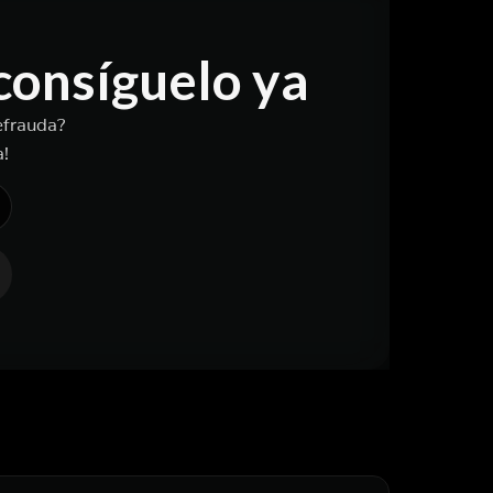
 consíguelo ya
efrauda?
a!