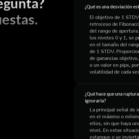
egunta?
¿Qué es una desviación e
estas.
El objetivo de 1 STDV 
retroceso de Fibonacc
del rango de apertura
los niveles 0 y 1, se 
en el tamaño del rang
de 1 STDV. Proporcion
de ganancias objetivo, 
o un valor en pips, po
volatilidad de cada se
¿Qué hace que una ruptura
ignorarla?
La principal señal de 
en el máximo o mínimo
ellos, sin que haya una
nivel. En estas situac
estanque o se invierta