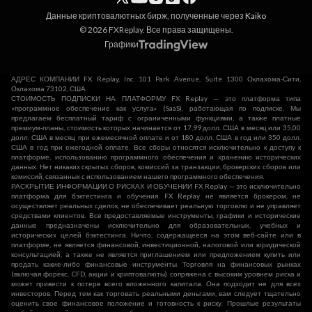
Данные криптовалютных бирж, полученные через
Kaiko
© 2026 FXReplay. Все права защищены.
Графики
АДРЕС КОМПАНИИ FX Replay, Inc. 101 Park Avenue, Suite 1300 Оклахома-Сити,
Оклахома 73102, США.
СТОИМОСТЬ ПОДПИСКИ НА ПЛАТФОРМУ FX Replay — это платформа типа
«программное обеспечение как услуга» (SaaS), работающая по подписке. Мы
предлагаем бесплатный тариф с ограниченными функциями, а также платные
премиум-планы, стоимость которых начинается от 17,99 долл. США в месяц или 35,00
долл. США в месяц при ежемесячной оплате и от 180 долл. США в год или 350 долл.
США в год при ежегодной оплате. Все сборы относятся исключительно к доступу к
платформе, использованию программного обеспечения и хранению исторических
данных. Нет никаких скрытых сборов, комиссий за транзакции, брокерских сборов или
комиссий, связанных с использованием нашего программного обеспечения.
РАСКРЫТИЕ ИНФОРМАЦИИ О РИСКАХ И ОБУЧЕНИИ FX Replay — это исключительно
платформа для бэктестинга и обучения. FX Replay не является брокером, не
осуществляет реальных сделок, не обеспечивает реальную торговлю и не управляет
средствами клиентов. Все предоставляемые инструменты, графики и исторические
данные предназначены исключительно для образовательных, учебных и
исторических целей бэктестинга. Ничто, содержащееся на этом веб-сайте или в
платформе, не является финансовой, инвестиционной, налоговой или юридической
консультацией, а также не является приглашением или предложением купить или
продать какие-либо финансовые инструменты. Торговля на финансовых рынках
(включая форекс, CFD, акции и криптовалюты) сопряжена с высоким уровнем риска и
может привести к потере всего вложенного капитала. Она подходит не для всех
инвесторов. Перед тем как торговать реальными деньгами, вам следует тщательно
оценить свое финансовое положение и готовность к риску. Прошлые результаты