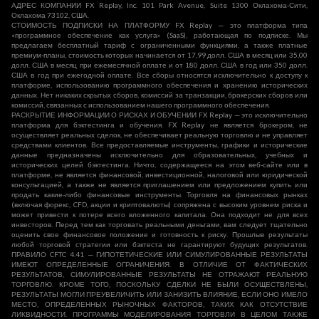
АДРЕС КОМПАНИИ FX Replay, Inc. 101 Park Avenue, Suite 1300 Оклахома-Сити,
Оклахома 73102, США.
СТОИМОСТЬ ПОДПИСКИ НА ПЛАТФОРМУ FX Replay — это платформа типа
«программное обеспечение как услуга» (SaaS), работающая по подписке. Мы
предлагаем бесплатный тариф с ограниченными функциями, а также платные
премиум-планы, стоимость которых начинается от 17,99 долл. США в месяц или 35,00
долл. США в месяц при ежемесячной оплате и от 180 долл. США в год или 350 долл.
США в год при ежегодной оплате. Все сборы относятся исключительно к доступу к
платформе, использованию программного обеспечения и хранению исторических
данных. Нет никаких скрытых сборов, комиссий за транзакции, брокерских сборов или
комиссий, связанных с использованием нашего программного обеспечения.
РАСКРЫТИЕ ИНФОРМАЦИИ О РИСКАХ И ОБУЧЕНИИ FX Replay — это исключительно
платформа для бэктестинга и обучения. FX Replay не является брокером, не
осуществляет реальных сделок, не обеспечивает реальную торговлю и не управляет
средствами клиентов. Все предоставляемые инструменты, графики и исторические
данные предназначены исключительно для образовательных, учебных и
исторических целей бэктестинга. Ничто, содержащееся на этом веб-сайте или в
платформе, не является финансовой, инвестиционной, налоговой или юридической
консультацией, а также не является приглашением или предложением купить или
продать какие-либо финансовые инструменты. Торговля на финансовых рынках
(включая форекс, CFD, акции и криптовалюты) сопряжена с высоким уровнем риска и
может привести к потере всего вложенного капитала. Она подходит не для всех
инвесторов. Перед тем как торговать реальными деньгами, вам следует тщательно
оценить свое финансовое положение и готовность к риску. Прошлые результаты
любой торговой стратегии или бэктеста не гарантируют будущих результатов.
ПРАВИЛО CFTC 4.41 — ГИПОТЕТИЧЕСКИЕ ИЛИ СИМУЛИРОВАННЫЕ РЕЗУЛЬТАТЫ
ИМЕЮТ ОПРЕДЕЛЕННЫЕ ОГРАНИЧЕНИЯ. В ОТЛИЧИЕ ОТ ФАКТИЧЕСКИХ
РЕЗУЛЬТАТОВ, СИМУЛИРОВАННЫЕ РЕЗУЛЬТАТЫ НЕ ОТРАЖАЮТ РЕАЛЬНУЮ
ТОРГОВЛЮ. КРОМЕ ТОГО, ПОСКОЛЬКУ СДЕЛКИ НЕ БЫЛИ ОСУЩЕСТВЛЕНЫ,
РЕЗУЛЬТАТЫ МОГЛИ ПРЕУВЕЛИЧИТЬ ИЛИ ЗАНИЗИТЬ ВЛИЯНИЕ, ЕСЛИ ОНО ИМЕЛО
МЕСТО, ОПРЕДЕЛЕННЫХ РЫНОЧНЫХ ФАКТОРОВ, ТАКИХ КАК ОТСУТСТВИЕ
ЛИКВИДНОСТИ. ПРОГРАММЫ МОДЕЛИРОВАНИЯ ТОРГОВЛИ В ЦЕЛОМ ТАКЖЕ