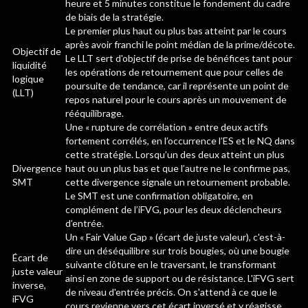
heure et 5 minutes constitue le fondement du cadre
de biais de la stratégie.
Le premier plus haut ou plus bas atteint par le cours
après avoir franchi le point médian de la prime/décote.
Objectif de
Le LLT sert d'objectif de prise de bénéfices tant pour
liquidité
les opérations de retournement que pour celles de
logique
poursuite de tendance, car il représente un point de
(LLT)
repos naturel pour le cours après un mouvement de
rééquilibrage.
Une « rupture de corrélation » entre deux actifs
fortement corrélés, en l’occurrence l’ES et le NQ dans
cette stratégie. Lorsqu’un des deux atteint un plus
Divergence
haut ou un plus bas et que l’autre ne le confirme pas,
SMT
cette divergence signale un retournement probable.
Le SMT est une confirmation obligatoire, en
complément de l’iFVG, pour les deux déclencheurs
d’entrée.
Un « Fair Value Gap » (écart de juste valeur), c'est-à-
dire un déséquilibre sur trois bougies, où une bougie
Écart de
suivante clôture en le traversant, le transformant
juste valeur
ainsi en zone de support ou de résistance. L'iFVG sert
inverse,
de niveau d'entrée précis. On s'attend à ce que le
iFVG
cours revienne vers cet écart inversé et y réagisse