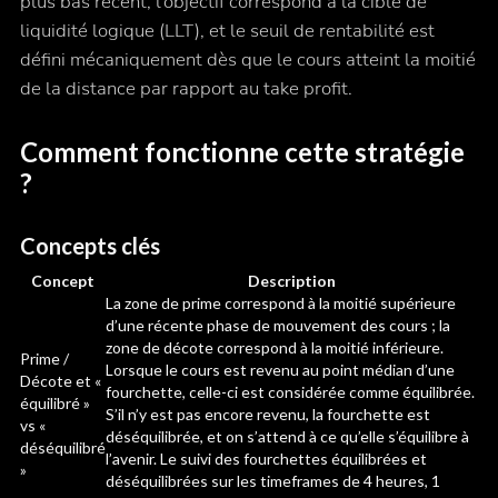
plus bas récent, l’objectif correspond à la cible de
liquidité logique (LLT), et le seuil de rentabilité est
défini mécaniquement dès que le cours atteint la moitié
de la distance par rapport au take profit.
Comment fonctionne cette stratégie
?
Concepts clés
Concept
Description
La zone de prime correspond à la moitié supérieure
d’une récente phase de mouvement des cours ; la
zone de décote correspond à la moitié inférieure.
Prime /
Lorsque le cours est revenu au point médian d’une
Décote et «
fourchette, celle-ci est considérée comme équilibrée.
équilibré »
S’il n’y est pas encore revenu, la fourchette est
vs «
déséquilibrée, et on s’attend à ce qu’elle s’équilibre à
déséquilibré
l’avenir. Le suivi des fourchettes équilibrées et
»
déséquilibrées sur les timeframes de 4 heures, 1