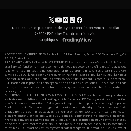
Données sur les plateformes de cryptomonnaies provenant de
Kaiko
© 2026 FXReplay. Tous droits réservés.
Graphiques de
ADRESSE DE L'ENTREPRISE FX Replay, Inc. 101 Park Avenue, Suite 1300 Oklahoma City, OK
73102, États-Unis.
FRAIS D'ABONNEMENT À LA PLATEFORME FX Replay est une plateforme SaaS (Software-
as-a-Service) fonctionnant par abonnement. Nous proposons une offre gratuite avec des
fonctionnalités limitées, ainsi que des formules premium payantes à partir de 17,99
$/mois ou 35,00 $/mois pour une facturation mensuelle, et de 180 $/an ou 350 $/an pour
une facturation annuelle. Tous les frais couvrent uniquement l'accès à la plateforme,
l'utilisation du logiciel et l'hébergement des données historiques. Il n'y a pas de frais
cachés, de frais de transaction, de frais de courtage ou de commissions liés à l'utilisation de
notre logiciel.
MENTIONS LÉGALES ET INFORMATIONS ÉDUCATIVES FX Replay est une plateforme
exclusivement dédiée au backtesting et à la formation. FX Replay n'est pas un courtier,
n'exécute pas de transactions réelles, ne facilite pas le trading en direct et ne gère pas les
fonds des clients. Tous les outils, graphiques et données historiques fournis sont destinés
uniquement à des fins éducatives, de formation et de backtesting historique. Aucun
élément contenu sur ce site web ou au sein de la plateforme ne constitue un conseil
financier, d'investissement, fiscal ou juridique, ni une sollicitation ou une offre d'achat ou
de vente d'instruments financiers. Le trading sur les marchés financiers (y compris le
forex, les CFD, les actions et les cryptomonnaies) comporte un niveau de risque élevé et