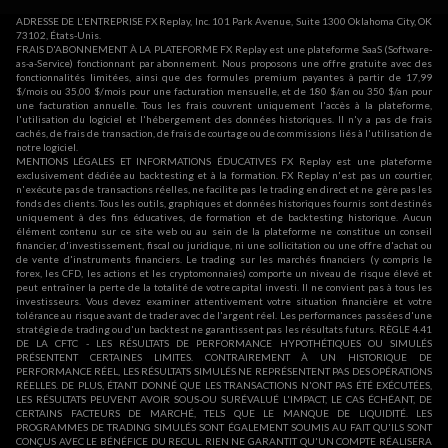
ADRESSE DE L'ENTREPRISE FX Replay, Inc. 101 Park Avenue, Suite 1300 Oklahoma City, OK
73102, États-Unis.
FRAIS D'ABONNEMENT À LA PLATEFORME FX Replay est une plateforme SaaS (Software-
as-a-Service) fonctionnant par abonnement. Nous proposons une offre gratuite avec des
fonctionnalités limitées, ainsi que des formules premium payantes à partir de 17,99
$/mois ou 35,00 $/mois pour une facturation mensuelle, et de 180 $/an ou 350 $/an pour
une facturation annuelle. Tous les frais couvrent uniquement l'accès à la plateforme,
l'utilisation du logiciel et l'hébergement des données historiques. Il n'y a pas de frais
cachés, de frais de transaction, de frais de courtage ou de commissions liés à l'utilisation de
notre logiciel.
MENTIONS LÉGALES ET INFORMATIONS ÉDUCATIVES FX Replay est une plateforme
exclusivement dédiée au backtesting et à la formation. FX Replay n'est pas un courtier,
n'exécute pas de transactions réelles, ne facilite pas le trading en direct et ne gère pas les
fonds des clients. Tous les outils, graphiques et données historiques fournis sont destinés
uniquement à des fins éducatives, de formation et de backtesting historique. Aucun
élément contenu sur ce site web ou au sein de la plateforme ne constitue un conseil
financier, d'investissement, fiscal ou juridique, ni une sollicitation ou une offre d'achat ou
de vente d'instruments financiers. Le trading sur les marchés financiers (y compris le
forex, les CFD, les actions et les cryptomonnaies) comporte un niveau de risque élevé et
peut entraîner la perte de la totalité de votre capital investi. Il ne convient pas à tous les
investisseurs. Vous devez examiner attentivement votre situation financière et votre
tolérance au risque avant de trader avec de l'argent réel. Les performances passées d'une
stratégie de trading ou d'un backtest ne garantissent pas les résultats futurs. RÈGLE 4.41
DE LA CFTC - LES RÉSULTATS DE PERFORMANCE HYPOTHÉTIQUES OU SIMULÉS
PRÉSENTENT CERTAINES LIMITES. CONTRAIREMENT À UN HISTORIQUE DE
PERFORMANCE RÉEL, LES RÉSULTATS SIMULÉS NE REPRÉSENTENT PAS DES OPÉRATIONS
RÉELLES. DE PLUS, ÉTANT DONNÉ QUE LES TRANSACTIONS N'ONT PAS ÉTÉ EXÉCUTÉES,
LES RÉSULTATS PEUVENT AVOIR SOUS-OU SURÉVALUÉ L'IMPACT, LE CAS ÉCHÉANT, DE
CERTAINS FACTEURS DE MARCHÉ, TELS QUE LE MANQUE DE LIQUIDITÉ. LES
PROGRAMMES DE TRADING SIMULÉS SONT ÉGALEMENT SOUMIS AU FAIT QU'ILS SONT
CONÇUS AVEC LE BÉNÉFICE DU RECUL. RIEN NE GARANTIT QU'UN COMPTE RÉALISERA