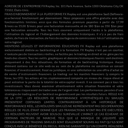
ADRESSE DE L'ENTREPRISE FX Replay, Inc. 101 Park Avenue, Suite 1300 Oklahoma City, OK
73102, États-Unis.
FRAIS D'ABONNEMENT À LA PLATEFORME FX Replay est une plateforme SaaS (Software-
as-a-Service) fonctionnant par abonnement. Nous proposons une offre gratuite avec des
fonctionnalités limitées, ainsi que des formules premium payantes à partir de 17,99
$/mois ou 35,00 $/mois pour une facturation mensuelle, et de 180 $/an ou 350 $/an pour
une facturation annuelle. Tous les frais couvrent uniquement l'accès à la plateforme,
l'utilisation du logiciel et l'hébergement des données historiques. Il n'y a pas de frais
cachés, de frais de transaction, de frais de courtage ou de commissions liés à l'utilisation de
notre logiciel.
MENTIONS LÉGALES ET INFORMATIONS ÉDUCATIVES FX Replay est une plateforme
exclusivement dédiée au backtesting et à la formation. FX Replay n'est pas un courtier,
n'exécute pas de transactions réelles, ne facilite pas le trading en direct et ne gère pas les
fonds des clients. Tous les outils, graphiques et données historiques fournis sont destinés
uniquement à des fins éducatives, de formation et de backtesting historique. Aucun
élément contenu sur ce site web ou au sein de la plateforme ne constitue un conseil
financier, d'investissement, fiscal ou juridique, ni une sollicitation ou une offre d'achat ou
de vente d'instruments financiers. Le trading sur les marchés financiers (y compris le
forex, les CFD, les actions et les cryptomonnaies) comporte un niveau de risque élevé et
peut entraîner la perte de la totalité de votre capital investi. Il ne convient pas à tous les
investisseurs. Vous devez examiner attentivement votre situation financière et votre
tolérance au risque avant de trader avec de l'argent réel. Les performances passées d'une
stratégie de trading ou d'un backtest ne garantissent pas les résultats futurs. RÈGLE 4.41
DE LA CFTC - LES RÉSULTATS DE PERFORMANCE HYPOTHÉTIQUES OU SIMULÉS
PRÉSENTENT CERTAINES LIMITES. CONTRAIREMENT À UN HISTORIQUE DE
PERFORMANCE RÉEL, LES RÉSULTATS SIMULÉS NE REPRÉSENTENT PAS DES OPÉRATIONS
RÉELLES. DE PLUS, ÉTANT DONNÉ QUE LES TRANSACTIONS N'ONT PAS ÉTÉ EXÉCUTÉES,
LES RÉSULTATS PEUVENT AVOIR SOUS-OU SURÉVALUÉ L'IMPACT, LE CAS ÉCHÉANT, DE
CERTAINS FACTEURS DE MARCHÉ, TELS QUE LE MANQUE DE LIQUIDITÉ. LES
PROGRAMMES DE TRADING SIMULÉS SONT ÉGALEMENT SOUMIS AU FAIT QU'ILS SONT
CONÇUS AVEC LE BÉNÉFICE DU RECUL. RIEN NE GARANTIT QU'UN COMPTE RÉALISERA