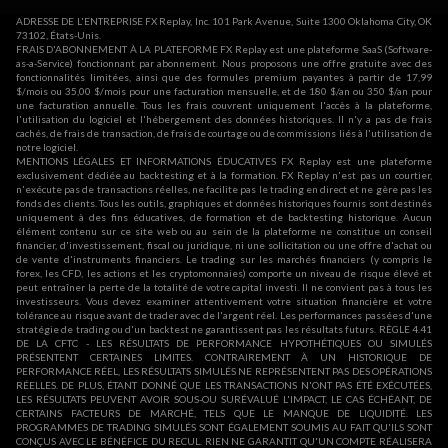
ADRESSE DE L'ENTREPRISE FX Replay, Inc. 101 Park Avenue, Suite 1300 Oklahoma City, OK
73102, États-Unis.
FRAIS D'ABONNEMENT À LA PLATEFORME FX Replay est une plateforme SaaS (Software-
as-a-Service) fonctionnant par abonnement. Nous proposons une offre gratuite avec des
fonctionnalités limitées, ainsi que des formules premium payantes à partir de 17,99
$/mois ou 35,00 $/mois pour une facturation mensuelle, et de 180 $/an ou 350 $/an pour
une facturation annuelle. Tous les frais couvrent uniquement l'accès à la plateforme,
l'utilisation du logiciel et l'hébergement des données historiques. Il n'y a pas de frais
cachés, de frais de transaction, de frais de courtage ou de commissions liés à l'utilisation de
notre logiciel.
MENTIONS LÉGALES ET INFORMATIONS ÉDUCATIVES FX Replay est une plateforme
exclusivement dédiée au backtesting et à la formation. FX Replay n'est pas un courtier,
n'exécute pas de transactions réelles, ne facilite pas le trading en direct et ne gère pas les
fonds des clients. Tous les outils, graphiques et données historiques fournis sont destinés
uniquement à des fins éducatives, de formation et de backtesting historique. Aucun
élément contenu sur ce site web ou au sein de la plateforme ne constitue un conseil
financier, d'investissement, fiscal ou juridique, ni une sollicitation ou une offre d'achat ou
de vente d'instruments financiers. Le trading sur les marchés financiers (y compris le
forex, les CFD, les actions et les cryptomonnaies) comporte un niveau de risque élevé et
peut entraîner la perte de la totalité de votre capital investi. Il ne convient pas à tous les
investisseurs. Vous devez examiner attentivement votre situation financière et votre
tolérance au risque avant de trader avec de l'argent réel. Les performances passées d'une
stratégie de trading ou d'un backtest ne garantissent pas les résultats futurs. RÈGLE 4.41
DE LA CFTC - LES RÉSULTATS DE PERFORMANCE HYPOTHÉTIQUES OU SIMULÉS
PRÉSENTENT CERTAINES LIMITES. CONTRAIREMENT À UN HISTORIQUE DE
PERFORMANCE RÉEL, LES RÉSULTATS SIMULÉS NE REPRÉSENTENT PAS DES OPÉRATIONS
RÉELLES. DE PLUS, ÉTANT DONNÉ QUE LES TRANSACTIONS N'ONT PAS ÉTÉ EXÉCUTÉES,
LES RÉSULTATS PEUVENT AVOIR SOUS-OU SURÉVALUÉ L'IMPACT, LE CAS ÉCHÉANT, DE
CERTAINS FACTEURS DE MARCHÉ, TELS QUE LE MANQUE DE LIQUIDITÉ. LES
PROGRAMMES DE TRADING SIMULÉS SONT ÉGALEMENT SOUMIS AU FAIT QU'ILS SONT
CONÇUS AVEC LE BÉNÉFICE DU RECUL. RIEN NE GARANTIT QU'UN COMPTE RÉALISERA