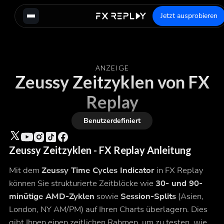
Jetzt ausprobieren
ANZEIGE
Zeussy Zeitzyklen von FX
Replay
Benutzerdefiniert
Zeussy Zeitzyklen - FX Replay Anleitung
Mit dem
Zeussy Time Cycles Indicator
in FX Replay
können Sie strukturierte Zeitblöcke wie
30- und 90-
minütige AMD-Zyklen
sowie
Session-Splits
(Asien,
London, NY AM/PM) auf Ihren Charts überlagern. Dies
gibt Ihnen einen zeitlichen Rahmen, um zu testen, wie