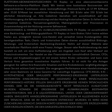
PLATTFORM-ABONNEMENTGEBÜHREN FX Replay ist eine abonnementbasierte
Software-as-a-Service-Plattform (SaaS). Wir bieten eine kostenlose Basisversion mit
eingeschränkten Funktionen sowie kostenpflichtige Premium-Tarife ab 17,99 $/Monat
oder 35,00 $/Monat bei monatlicher Abrechnung und 180 $/Jahr oder 350 $/Jahr bei
jährlicher Abrechnung an. Alle Gebühren beziehen sich ausschließlich auf den
Plattformzugang, die Softwarenutzung und das Hosting historischer Daten. Es fallen keine
versteckten Gebühren, Transaktionsgebühren, Maklergebühren oder Provisionen im
Zusammenhang mit der Nutzung unserer Software an.
RISIKOHINWEIS & HINWEIS ZU AUSBILDUNGSZWECKEN FX Replay ist ausschließlich
eine Backtesting- und Bildungsplattform. FX Replay ist kein Broker, führt keine echten
Trades aus, ermöglicht keinen Live-Handel und verwaltet keine Kundengelder. Alle
bereitgestellten Tools, Charts und historischen Daten dienen ausschließlich Bildungs-,
Schulungs- und historischen Backtesting-Zwecken. Nichts auf dieser Website oder
innerhalb der Plattform stellt eine Finanz-, Anlage-, Steuer- oder Rechtsberatung dar, noch
handelt es sich um eine Aufforderung oder ein Angebot zum Kauf oder Verkauf von
Finanzinstrumenten. Der Handel an den Finanzmärkten (einschließlich Devisen, CFDs,
Aktien und Kryptowährungen) ist mit einem hohen Risiko verbunden und kann zum
Verlust Ihres gesamten investierten Kapitals führen. Er ist nicht für alle Anleger
geeignet. Sie sollten Ihre finanzielle Situation und Ihre Risikotoleranz sorgfältig abwägen,
bevor Sie mit echtem Geld handeln. Die vergangene Performance einer Handelsstrategie
oder eines Backtests ist keine Garantie für zukünftige Ergebnisse. CFTC-REGEL 4.41 –
HYPOTHETISCHE ODER SIMULIERTE PERFORMANCE-ERGEBNISSE UNTERLIEGEN
BESTIMMTEN EINSCHRÄNKUNGEN. IM GEGENSATZ ZU EINER TATSÄCHLICHEN
PERFORMANCE-HISTORIE STELLEN SIMULIERTE ERGEBNISSE KEINEN TATSÄCHLICHEN
HANDEL DAR. DA DIE HANDELSGESCHÄFTE NICHT TATSÄCHLICH AUSGEFÜHRT
WURDEN, KÖNNEN DIE ERGEBNISSE DIE AUSWIRKUNGEN BESTIMMTER
MARKTFAKTOREN, WIE Z. B. LIQUIDITÄTSMANGEL, UNTER- ODER ÜBERKOMPENSIERT
HABEN. SIMULIERTE HANDELSPROGRAMME UNTERLIEGEN IM ALLGEMEINEN AUCH
DER TATSACHE, DASS SIE IM NACHHINEIN ENTWICKELT WURDEN. ES WIRD KEINE
ZUSICHERUNG GEMACHT, DASS EIN KONTO GEWINNE ODER VERLUSTE ERZIELEN WIRD
ODER ERZIELEN KÖNNTE, DIE DEN DARGESTELLTEN ÄHNLICH SIND.