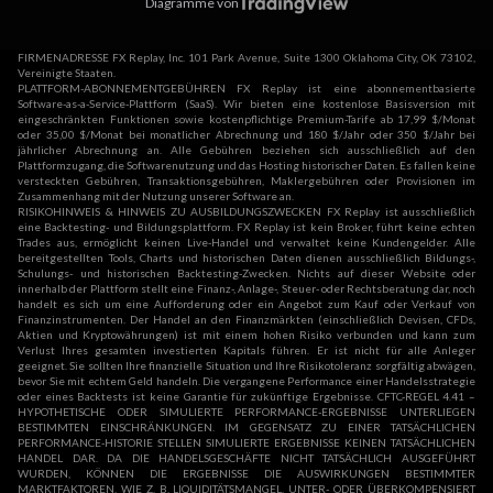
Diagramme von
FIRMENADRESSE FX Replay, Inc. 101 Park Avenue, Suite 1300 Oklahoma City, OK 73102,
Vereinigte Staaten.
PLATTFORM-ABONNEMENTGEBÜHREN FX Replay ist eine abonnementbasierte
Software-as-a-Service-Plattform (SaaS). Wir bieten eine kostenlose Basisversion mit
eingeschränkten Funktionen sowie kostenpflichtige Premium-Tarife ab 17,99 $/Monat
oder 35,00 $/Monat bei monatlicher Abrechnung und 180 $/Jahr oder 350 $/Jahr bei
jährlicher Abrechnung an. Alle Gebühren beziehen sich ausschließlich auf den
Plattformzugang, die Softwarenutzung und das Hosting historischer Daten. Es fallen keine
versteckten Gebühren, Transaktionsgebühren, Maklergebühren oder Provisionen im
Zusammenhang mit der Nutzung unserer Software an.
RISIKOHINWEIS & HINWEIS ZU AUSBILDUNGSZWECKEN FX Replay ist ausschließlich
eine Backtesting- und Bildungsplattform. FX Replay ist kein Broker, führt keine echten
Trades aus, ermöglicht keinen Live-Handel und verwaltet keine Kundengelder. Alle
bereitgestellten Tools, Charts und historischen Daten dienen ausschließlich Bildungs-,
Schulungs- und historischen Backtesting-Zwecken. Nichts auf dieser Website oder
innerhalb der Plattform stellt eine Finanz-, Anlage-, Steuer- oder Rechtsberatung dar, noch
handelt es sich um eine Aufforderung oder ein Angebot zum Kauf oder Verkauf von
Finanzinstrumenten. Der Handel an den Finanzmärkten (einschließlich Devisen, CFDs,
Aktien und Kryptowährungen) ist mit einem hohen Risiko verbunden und kann zum
Verlust Ihres gesamten investierten Kapitals führen. Er ist nicht für alle Anleger
geeignet. Sie sollten Ihre finanzielle Situation und Ihre Risikotoleranz sorgfältig abwägen,
bevor Sie mit echtem Geld handeln. Die vergangene Performance einer Handelsstrategie
oder eines Backtests ist keine Garantie für zukünftige Ergebnisse. CFTC-REGEL 4.41 –
HYPOTHETISCHE ODER SIMULIERTE PERFORMANCE-ERGEBNISSE UNTERLIEGEN
BESTIMMTEN EINSCHRÄNKUNGEN. IM GEGENSATZ ZU EINER TATSÄCHLICHEN
PERFORMANCE-HISTORIE STELLEN SIMULIERTE ERGEBNISSE KEINEN TATSÄCHLICHEN
HANDEL DAR. DA DIE HANDELSGESCHÄFTE NICHT TATSÄCHLICH AUSGEFÜHRT
WURDEN, KÖNNEN DIE ERGEBNISSE DIE AUSWIRKUNGEN BESTIMMTER
MARKTFAKTOREN, WIE Z. B. LIQUIDITÄTSMANGEL, UNTER- ODER ÜBERKOMPENSIERT