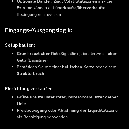
Optionale Bänder:
Zeigt
Volatilitätszonen
an - die
Extreme können auf
überkaufte/überverkaufte
Bedingungen hinweisen
Eingangs-/Ausgangslogik:
Setup kaufen:
Grün kreuzt über Rot
(Signallinie), idealerweise
über
Gelb
(Basislinie)
Bestätigen Sie mit einer
bullischen Kerze
oder einem
Strukturbruch
Einrichtung verkaufen:
Grüne Kreuze unter roter
, insbesondere
unter gelber
Linie
Preisbewegung
oder
Ablehnung der Liquiditätszone
als Bestätigung verwenden