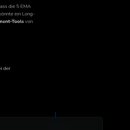
 dass die 5 EMA
könnte ein Long-
ment-Tools
von
i der