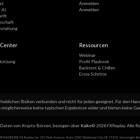
st
Anmelden
 AI
Anmelden
rift
schaft
estaltung
-Center
Ressourcen
Webinar
tützung
Profit Playbook
Backtest & Chillen
Erste Schritte
heblichen Risiken verbunden und nicht für jeden geeignet. Für den Hande
 möglicherweise keine typischen Ergebnisse wider und bieten keine Gara
Daten von Krypto-Börsen, bezogen über
Kaiko
© 2026 FXReplay. Alle R
ENADRESSE FX Replay, Inc. 101 Park Avenue, Suite 1300 Oklahoma City, OK 73102, Vereinigte Sta