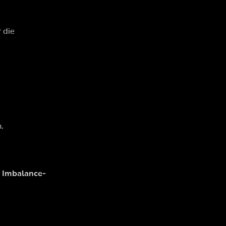
 die
n.
n
Imbalance-