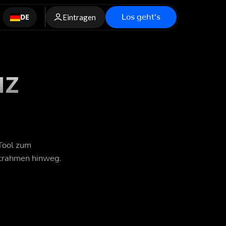
Los geht's
DE
Eintragen
uz
 Tool zum
trahmen hinweg.