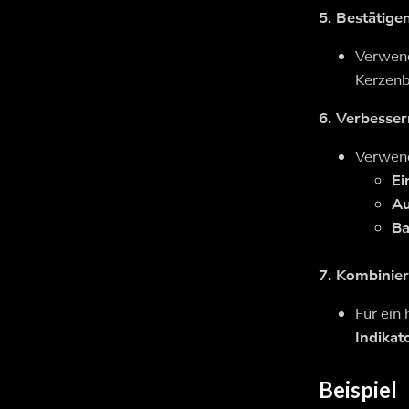
5. Bestätige
Verwend
Kerzenb
6. Verbesser
Verwen
Ei
Au
Ba
7. Kombinier
Für ein
Indikat
Beispiel