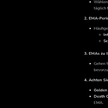
Wählen 
täglich 
2. EMA-Peri
Häufige
In
Sc
3. EMAs zu 
Gehen S
bevorzu
4. Achten S
Golden 
Death C
EMA.