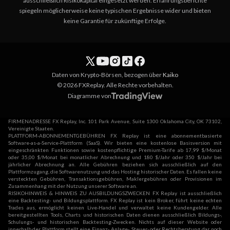
ausschließlich Risikokapital eingesetzt werden. Erfahrungsberichte
spiegeln möglicherweise keine typischen Ergebnisse wider und bieten
keine Garantie für zukünftige Erfolge.
Daten von Krypto-Börsen, bezogen über
Kaiko
© 2026 FXReplay. Alle Rechte vorbehalten.
Diagramme von
FIRMENADRESSE FX Replay, Inc. 101 Park Avenue, Suite 1300 Oklahoma City, OK 73102,
Vereinigte Staaten.
PLATTFORM-ABONNEMENTGEBÜHREN FX Replay ist eine abonnementbasierte
Software-as-a-Service-Plattform (SaaS). Wir bieten eine kostenlose Basisversion mit
eingeschränkten Funktionen sowie kostenpflichtige Premium-Tarife ab 17,99 $/Monat
oder 35,00 $/Monat bei monatlicher Abrechnung und 180 $/Jahr oder 350 $/Jahr bei
jährlicher Abrechnung an. Alle Gebühren beziehen sich ausschließlich auf den
Plattformzugang, die Softwarenutzung und das Hosting historischer Daten. Es fallen keine
versteckten Gebühren, Transaktionsgebühren, Maklergebühren oder Provisionen im
Zusammenhang mit der Nutzung unserer Software an.
RISIKOHINWEIS & HINWEIS ZU AUSBILDUNGSZWECKEN FX Replay ist ausschließlich
eine Backtesting- und Bildungsplattform. FX Replay ist kein Broker, führt keine echten
Trades aus, ermöglicht keinen Live-Handel und verwaltet keine Kundengelder. Alle
bereitgestellten Tools, Charts und historischen Daten dienen ausschließlich Bildungs-,
Schulungs- und historischen Backtesting-Zwecken. Nichts auf dieser Website oder
innerhalb der Plattform stellt eine Finanz-, Anlage-, Steuer- oder Rechtsberatung dar, noch