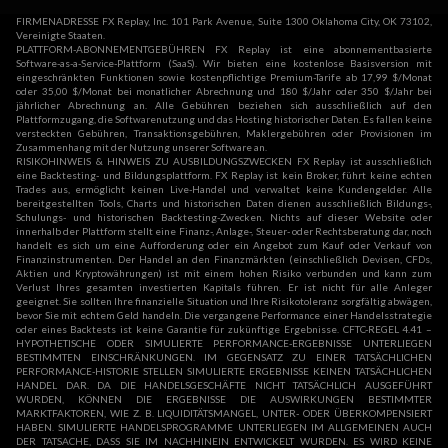
FIRMENADRESSE FX Replay, Inc. 101 Park Avenue, Suite 1300 Oklahoma City, OK 73102,
Vereinigte Staaten.
PLATTFORM-ABONNEMENTGEBÜHREN FX Replay ist eine abonnementbasierte
Software-as-a-Service-Plattform (SaaS). Wir bieten eine kostenlose Basisversion mit
eingeschränkten Funktionen sowie kostenpflichtige Premium-Tarife ab 17,99 $/Monat
oder 35,00 $/Monat bei monatlicher Abrechnung und 180 $/Jahr oder 350 $/Jahr bei
jährlicher Abrechnung an. Alle Gebühren beziehen sich ausschließlich auf den
Plattformzugang, die Softwarenutzung und das Hosting historischer Daten. Es fallen keine
versteckten Gebühren, Transaktionsgebühren, Maklergebühren oder Provisionen im
Zusammenhang mit der Nutzung unserer Software an.
RISIKOHINWEIS & HINWEIS ZU AUSBILDUNGSZWECKEN FX Replay ist ausschließlich
eine Backtesting- und Bildungsplattform. FX Replay ist kein Broker, führt keine echten
Trades aus, ermöglicht keinen Live-Handel und verwaltet keine Kundengelder. Alle
bereitgestellten Tools, Charts und historischen Daten dienen ausschließlich Bildungs-,
Schulungs- und historischen Backtesting-Zwecken. Nichts auf dieser Website oder
innerhalb der Plattform stellt eine Finanz-, Anlage-, Steuer- oder Rechtsberatung dar, noch
handelt es sich um eine Aufforderung oder ein Angebot zum Kauf oder Verkauf von
Finanzinstrumenten. Der Handel an den Finanzmärkten (einschließlich Devisen, CFDs,
Aktien und Kryptowährungen) ist mit einem hohen Risiko verbunden und kann zum
Verlust Ihres gesamten investierten Kapitals führen. Er ist nicht für alle Anleger
geeignet. Sie sollten Ihre finanzielle Situation und Ihre Risikotoleranz sorgfältig abwägen,
bevor Sie mit echtem Geld handeln. Die vergangene Performance einer Handelsstrategie
oder eines Backtests ist keine Garantie für zukünftige Ergebnisse. CFTC-REGEL 4.41 –
HYPOTHETISCHE ODER SIMULIERTE PERFORMANCE-ERGEBNISSE UNTERLIEGEN
BESTIMMTEN EINSCHRÄNKUNGEN. IM GEGENSATZ ZU EINER TATSÄCHLICHEN
PERFORMANCE-HISTORIE STELLEN SIMULIERTE ERGEBNISSE KEINEN TATSÄCHLICHEN
HANDEL DAR. DA DIE HANDELSGESCHÄFTE NICHT TATSÄCHLICH AUSGEFÜHRT
WURDEN, KÖNNEN DIE ERGEBNISSE DIE AUSWIRKUNGEN BESTIMMTER
MARKTFAKTOREN, WIE Z. B. LIQUIDITÄTSMANGEL, UNTER- ODER ÜBERKOMPENSIERT
HABEN. SIMULIERTE HANDELSPROGRAMME UNTERLIEGEN IM ALLGEMEINEN AUCH
DER TATSACHE, DASS SIE IM NACHHINEIN ENTWICKELT WURDEN. ES WIRD KEINE