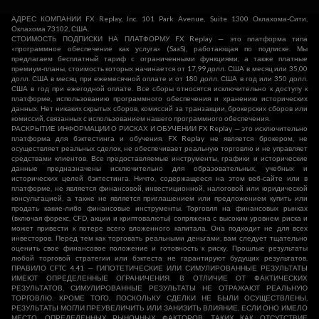
АДРЕС КОМПАНИИ FX Replay, Inc. 101 Park Avenue, Suite 1300 Оклахома-Сити,
Оклахома 73102, США.
СТОИМОСТЬ ПОДПИСКИ НА ПЛАТФОРМУ FX Replay — это платформа типа
«программное обеспечение как услуга» (SaaS), работающая по подписке. Мы
предлагаем бесплатный тариф с ограниченными функциями, а также платные
премиум-планы, стоимость которых начинается от 17,99 долл. США в месяц или 35,00
долл. США в месяц при ежемесячной оплате и от 180 долл. США в год или 350 долл.
США в год при ежегодной оплате. Все сборы относятся исключительно к доступу к
платформе, использованию программного обеспечения и хранению исторических
данных. Нет никаких скрытых сборов, комиссий за транзакции, брокерских сборов или
комиссий, связанных с использованием нашего программного обеспечения.
РАСКРЫТИЕ ИНФОРМАЦИИ О РИСКАХ И ОБУЧЕНИИ FX Replay — это исключительно
платформа для бэктестинга и обучения. FX Replay не является брокером, не
осуществляет реальных сделок, не обеспечивает реальную торговлю и не управляет
средствами клиентов. Все предоставляемые инструменты, графики и исторические
данные предназначены исключительно для образовательных, учебных и
исторических целей бэктестинга. Ничто, содержащееся на этом веб-сайте или в
платформе, не является финансовой, инвестиционной, налоговой или юридической
консультацией, а также не является приглашением или предложением купить или
продать какие-либо финансовые инструменты. Торговля на финансовых рынках
(включая форекс, CFD, акции и криптовалюты) сопряжена с высоким уровнем риска и
может привести к потере всего вложенного капитала. Она подходит не для всех
инвесторов. Перед тем как торговать реальными деньгами, вам следует тщательно
оценить свое финансовое положение и готовность к риску. Прошлые результаты
любой торговой стратегии или бэктеста не гарантируют будущих результатов.
ПРАВИЛО CFTC 4.41 — ГИПОТЕТИЧЕСКИЕ ИЛИ СИМУЛИРОВАННЫЕ РЕЗУЛЬТАТЫ
ИМЕЮТ ОПРЕДЕЛЕННЫЕ ОГРАНИЧЕНИЯ. В ОТЛИЧИЕ ОТ ФАКТИЧЕСКИХ
РЕЗУЛЬТАТОВ, СИМУЛИРОВАННЫЕ РЕЗУЛЬТАТЫ НЕ ОТРАЖАЮТ РЕАЛЬНУЮ
ТОРГОВЛЮ. КРОМЕ ТОГО, ПОСКОЛЬКУ СДЕЛКИ НЕ БЫЛИ ОСУЩЕСТВЛЕНЫ,
РЕЗУЛЬТАТЫ МОГЛИ ПРЕУВЕЛИЧИТЬ ИЛИ ЗАНИЗИТЬ ВЛИЯНИЕ, ЕСЛИ ОНО ИМЕЛО
МЕСТО, ОПРЕДЕЛЕННЫХ РЫНОЧНЫХ ФАКТОРОВ, ТАКИХ КАК ОТСУТСТВИЕ