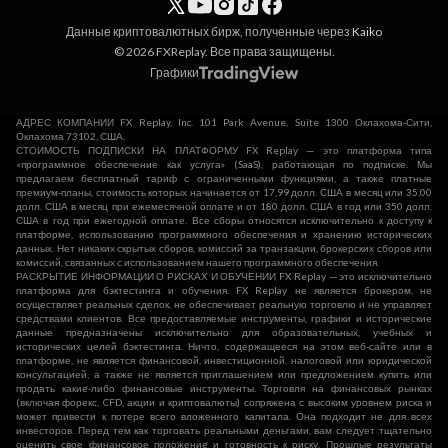
Данные криптовалютных бирж, полученные через
Kaiko
© 2026 FXReplay. Все права защищены.
Графики
АДРЕС КОМПАНИИ FX Replay, Inc. 101 Park Avenue, Suite 1300 Оклахома-Сити,
Оклахома 73102, США.
СТОИМОСТЬ ПОДПИСКИ НА ПЛАТФОРМУ FX Replay — это платформа типа
«программное обеспечение как услуга» (SaaS), работающая по подписке. Мы
предлагаем бесплатный тариф с ограниченными функциями, а также платные
премиум-планы, стоимость которых начинается от 17,99 долл. США в месяц или 35,00
долл. США в месяц при ежемесячной оплате и от 180 долл. США в год или 350 долл.
США в год при ежегодной оплате. Все сборы относятся исключительно к доступу к
платформе, использованию программного обеспечения и хранению исторических
данных. Нет никаких скрытых сборов, комиссий за транзакции, брокерских сборов или
комиссий, связанных с использованием нашего программного обеспечения.
РАСКРЫТИЕ ИНФОРМАЦИИ О РИСКАХ И ОБУЧЕНИИ FX Replay — это исключительно
платформа для бэктестинга и обучения. FX Replay не является брокером, не
осуществляет реальных сделок, не обеспечивает реальную торговлю и не управляет
средствами клиентов. Все предоставляемые инструменты, графики и исторические
данные предназначены исключительно для образовательных, учебных и
исторических целей бэктестинга. Ничто, содержащееся на этом веб-сайте или в
платформе, не является финансовой, инвестиционной, налоговой или юридической
консультацией, а также не является приглашением или предложением купить или
продать какие-либо финансовые инструменты. Торговля на финансовых рынках
(включая форекс, CFD, акции и криптовалюты) сопряжена с высоким уровнем риска и
может привести к потере всего вложенного капитала. Она подходит не для всех
инвесторов. Перед тем как торговать реальными деньгами, вам следует тщательно
оценить свое финансовое положение и готовность к риску. Прошлые результаты