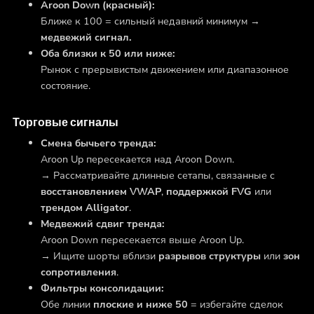
Aroon Down (красный):
Ближе к 100 = сильный недавний минимум →
медвежий сигнал.
Оба близки к 50 или ниже:
Рынок с прерывистым движением или диапазонное
состояние.
Торговые сигналы
Смена бычьего тренда:
Aroon Up пересекается над Aroon Down.
→ Рассматривайте длинные сетапы, связанные с
восстановлением VWAP
,
поддержкой FVG
или
трендом Alligator
.
Медвежий сдвиг тренда:
Aroon Down пересекается выше Aroon Up.
→ Ищите шорты вблизи
разрывов структуры
или
зон
сопротивления
.
Фильтры консолидации:
Обе линии
плоские и ниже 50
= избегайте сделок