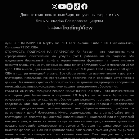
Данные криптовалютных бирж, полученные через
Kaiko
© 2026 FXReplay. Все права защищены.
Графики
АДРЕС КОМПАНИИ FX Replay, Inc. 101 Park Avenue, Suite 1300 Оклахома-Сити,
Оклахома 73102, США.
СТОИМОСТЬ ПОДПИСКИ НА ПЛАТФОРМУ FX Replay — это платформа типа
«программное обеспечение как услуга» (SaaS), работающая по подписке. Мы
предлагаем бесплатный тариф с ограниченными функциями, а также платные
премиум-планы, стоимость которых начинается от 17,99 долл. США в месяц или 35,00
долл. США в месяц при ежемесячной оплате и от 180 долл. США в год или 350 долл.
США в год при ежегодной оплате. Все сборы относятся исключительно к доступу к
платформе, использованию программного обеспечения и хранению исторических
данных. Нет никаких скрытых сборов, комиссий за транзакции, брокерских сборов или
комиссий, связанных с использованием нашего программного обеспечения.
РАСКРЫТИЕ ИНФОРМАЦИИ О РИСКАХ И ОБУЧЕНИИ FX Replay — это исключительно
платформа для бэктестинга и обучения. FX Replay не является брокером, не
осуществляет реальных сделок, не обеспечивает реальную торговлю и не управляет
средствами клиентов. Все предоставляемые инструменты, графики и исторические
данные предназначены исключительно для образовательных, учебных и
исторических целей бэктестинга. Ничто, содержащееся на этом веб-сайте или в
платформе, не является финансовой, инвестиционной, налоговой или юридической
консультацией, а также не является приглашением или предложением купить или
продать какие-либо финансовые инструменты. Торговля на финансовых рынках
(включая форекс, CFD, акции и криптовалюты) сопряжена с высоким уровнем риска и
может привести к потере всего вложенного капитала. Она подходит не для всех
инвесторов. Перед тем как торговать реальными деньгами, вам следует тщательно