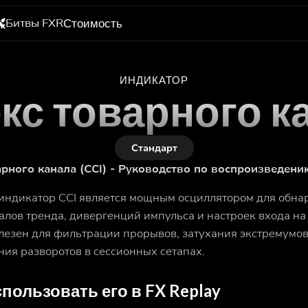
Битвы FXR
Стоимость
ИНДИКАТОР
кс товарного к
Стандарт
рного канала (CCI) - Руководство по воспроизведени
 индикатор CCI является мощным осциллятором для обн
алов тренда, дивергенций импульса и настроек входа на 
лезен для фильтрации прорывов, затухания экстремумов
ия разворотов в сессионных сетапах.
спользовать его в FX Replay