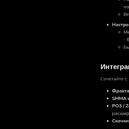
по
Br
Настро
Ме
- 
Бы
Интегра
Сочетайте с:
Фракт
SMMA и
PO3 / Z
расшир
Скачки