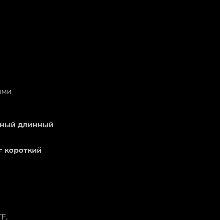
ыми
ивный длинный
= короткий
F.