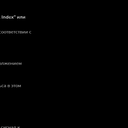
Index" или
соответствии с
должением
са в этом
 сигнал к