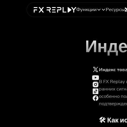
Функции
Ресурсы
Инде
Индекс това
В FX Replay
ранних сигн
особенно по
подтвержден
🛠
Как и