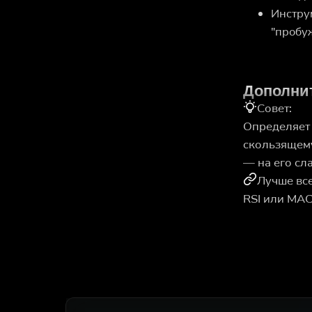
Инстру
"пробуж
Дополни
Совет:
Определяет
скользящему
— на его сл
Лучше все
RSI или MAC