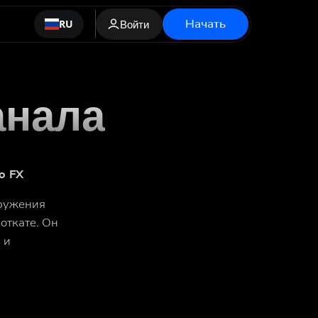
Начать
RU
Войти
анала
ю FX
аружения
откате. Он
 и