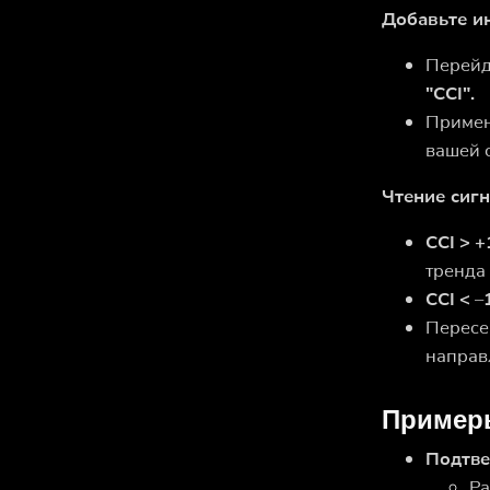
Добавьте и
Перейд
"CCI".
Приме
вашей 
Чтение сигн
CCI > 
тренда
CCI < –
Пересе
направ
Примеры
Подтве
Ра