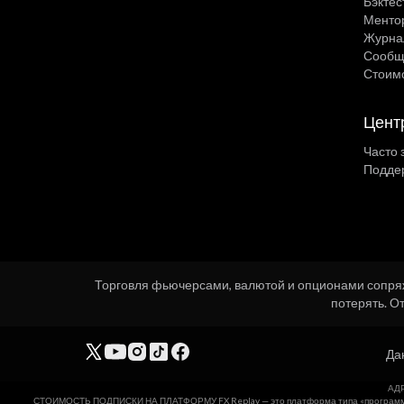
Бэктес
Ментор
Журна
Сообщ
Стоим
Цент
Часто
Подде
Торговля фьючерсами, валютой и опционами сопряже
потерять. О
Да
АДР
СТОИМОСТЬ ПОДПИСКИ НА ПЛАТФОРМУ FX Replay — это платформа типа «программное о