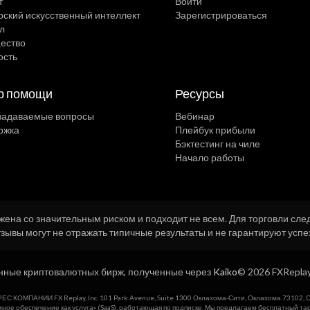
т
Войти
ский искусственный интеллект
Зарегистрироваться
л
ество
ость
р помощи
Ресурсы
 задаваемые вопросы
Вебинар
ржка
Плейбук прибыли
Бэктестинг на чиле
Начало работы
на со значительным риском и подходит не всем. Для торговли следу
тзывы могут не отражать типичные результаты и не гарантируют успе
нные криптовалютных бирж, полученные через
Kaiko
© 2026 FXRepla
ЕС КОМПАНИИ FX Replay, Inc. 101 Park Avenue, Suite 1300 Оклахома-Сити, Оклахома 73102, 
беспечение как услуга» (SaaS), работающая по подписке. Мы предлагаем бесплатный тар