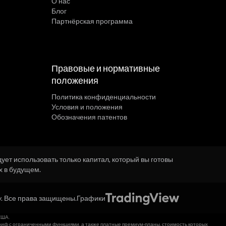
О нас
Блог
Партнёрская программа
Правовые и нормативные
положения
Политика конфиденциальности
Условия и положения
Обозначения патентов
ет использовать только капитал, который вы готовы
х в будущем.
y. Все права защищены.
Графики
США.
иф с ограниченными функциями, а также платные премиум-планы, стоимость которых