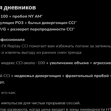
я дневников
+100 + пробой NY AM
"
уляция PO3 + бычья дивергенция CCI
"
FVG + разворот перепроданности CCI
"
офессионала
 FX Replay CCI помогает вам избежать погони за затяжн
и извлечь выгоду из ранних смен тренда:
 индекс CCI около -100
+ увеличение объема = агресс
й CCI
+ медвежья дивергенция + фрактальный пробой 
от.
его как:
 импульсов для чистых прорывов сессий.
тор разворота, когда цена входит в зоны ликвидности HT