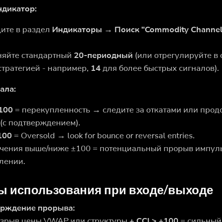
ндикатор:
ите в раздел
Индикаторы → Поиск "Commodity Channel 
няйте
стандартный
20-периодный
(или отрегулируйте
в
стратегией - например,
14
для более быстрых сигналов).
ала:
+100
= перекупленность → следите за откатами или про
 (с подтверждением).
100
= Oversold → look for bounce or reversal entries.
чения выше/ниже ±100 = потенциальный прорыв импуль
лении.
 использования при входе/выходе
рждение прорыва:
зрыв цены VWAP или структуры
+ CCI > +100
= сильный