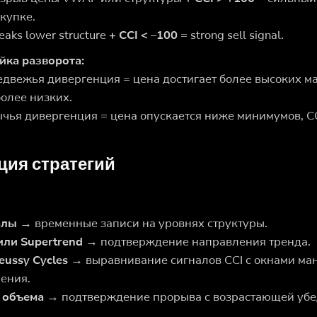
купке.
eaks lower structure
+ CCI < –100
= strong sell signal.
йка разворота:
двежья дивергенция = цена достигает более высоких ма
более низких.
чья дивергенция = цена опускается ниже минимумов, C
ция стратегий
алы
→ временные записи на уровнях структуры.
ли Supertrend
→ подтверждение направления тренда.
eussy Cycles
→ выравнивание сигналов CCI с окнами ма
ения.
 объема
→ подтверждение прорыва с возрастающей убе