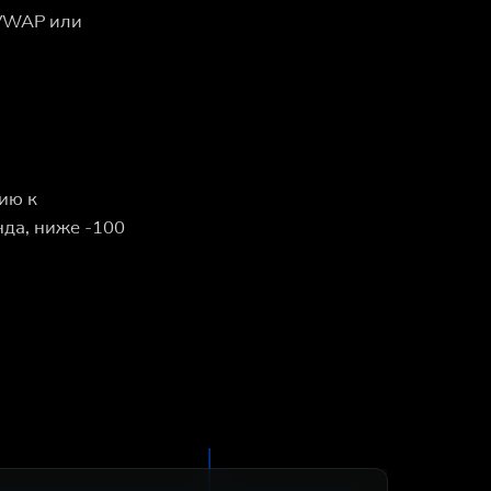
 VWAP или
ию к
да, ниже -100