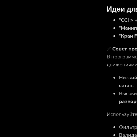
Идеи дл
"
CCI > 
"
Манип
"
Кран 
✅
Совет пр
В программе
движениями 
Низкий
сетап.
Высоки
развор
Используйте 
Фильтр
Валида