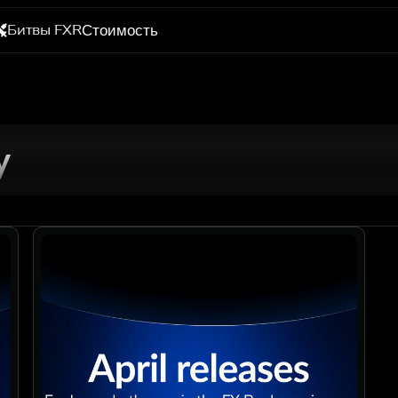
Битвы FXR
Стоимость
y