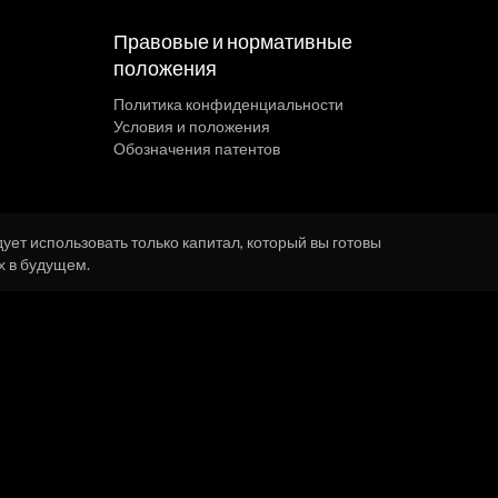
Правовые и нормативные
положения
Политика конфиденциальности
Условия и положения
Обозначения патентов
ет использовать только капитал, который вы готовы
х в будущем.
y. Все права защищены.
Графики
США.
иф с ограниченными функциями, а также платные премиум-планы, стоимость которых
носятся исключительно к доступу к платформе, использованию программного обеспечения и
ользованием нашего программного обеспечения.
 сделок, не обеспечивает реальную торговлю и не управляет средствами клиентов. Все
щееся на этом веб-сайте или в платформе, не является финансовой, инвестиционной,
ынках (включая форекс, CFD, акции и криптовалюты) сопряжена с высоким уровнем риска
нансовое положение и готовность к риску. Прошлые результаты любой торговой стратегии
Я. В ОТЛИЧИЕ ОТ ФАКТИЧЕСКИХ РЕЗУЛЬТАТОВ, СИМУЛИРОВАННЫЕ РЕЗУЛЬТАТЫ НЕ