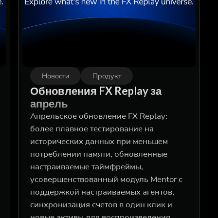
Новости
Продукт
Обновления FX Replay за
апрель
Апрельское обновление FX Replay:
более плавное тестирование на
исторических данных при меньшем
потреблении памяти, обновленные
настраиваемые таймфреймы,
усовершенствованный модуль Mentor с
поддержкой настраиваемых агентов,
синхронизация счетов в один клик и
новые активы для воспроизведения.