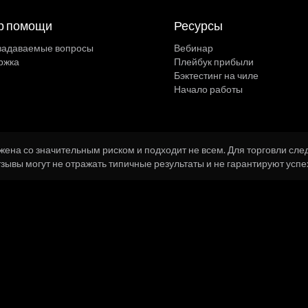
р помощи
Ресурсы
 задаваемые вопросы
Вебинар
ржка
Плейбук прибыли
Бэктестинг на чиле
Начало работы
на со значительным риском и подходит не всем. Для торговли следу
тзывы могут не отражать типичные результаты и не гарантируют успе
нные криптовалютных бирж, полученные через
Kaiko
© 2026 FXRepla
ЕС КОМПАНИИ FX Replay, Inc. 101 Park Avenue, Suite 1300 Оклахома-Сити, Оклахома 73102, 
беспечение как услуга» (SaaS), работающая по подписке. Мы предлагаем бесплатный тар
лате и от 180 долл. США в год или 350 долл. США в год при ежегодной оплате. Все сборы от
крытых сборов, комиссий за транзакции, брокерских сборов или комиссий, связанных с исп
для бэктестинга и обучения. FX Replay не является брокером, не осуществляет реальных
ительно для образовательных, учебных и исторических целей бэктестинга. Ничто, содержа
ложением купить или продать какие-либо финансовые инструменты. Торговля на финансовых р
торов. Перед тем как торговать реальными деньгами, вам следует тщательно оценить свое фи
 ГИПОТЕТИЧЕСКИЕ ИЛИ СИМУЛИРОВАННЫЕ РЕЗУЛЬТАТЫ ИМЕЮТ ОПРЕДЕЛЕННЫЕ ОГРАНИЧЕНИ