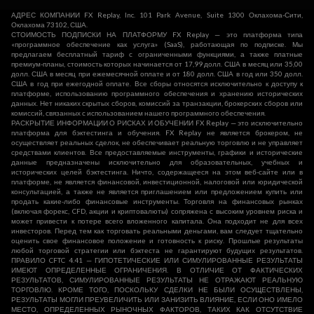
АДРЕС КОМПАНИИ FX Replay, Inc. 101 Park Avenue, Suite 1300 Оклахома-Сити,
Оклахома 73102, США.
СТОИМОСТЬ ПОДПИСКИ НА ПЛАТФОРМУ FX Replay — это платформа типа
«программное обеспечение как услуга» (SaaS), работающая по подписке. Мы
предлагаем бесплатный тариф с ограниченными функциями, а также платные
премиум-планы, стоимость которых начинается от 17,99 долл. США в месяц или 35,00
долл. США в месяц при ежемесячной оплате и от 180 долл. США в год или 350 долл.
США в год при ежегодной оплате. Все сборы относятся исключительно к доступу к
платформе, использованию программного обеспечения и хранению исторических
данных. Нет никаких скрытых сборов, комиссий за транзакции, брокерских сборов или
комиссий, связанных с использованием нашего программного обеспечения.
РАСКРЫТИЕ ИНФОРМАЦИИ О РИСКАХ И ОБУЧЕНИИ FX Replay — это исключительно
платформа для бэктестинга и обучения. FX Replay не является брокером, не
осуществляет реальных сделок, не обеспечивает реальную торговлю и не управляет
средствами клиентов. Все предоставляемые инструменты, графики и исторические
данные предназначены исключительно для образовательных, учебных и
исторических целей бэктестинга. Ничто, содержащееся на этом веб-сайте или в
платформе, не является финансовой, инвестиционной, налоговой или юридической
консультацией, а также не является приглашением или предложением купить или
продать какие-либо финансовые инструменты. Торговля на финансовых рынках
(включая форекс, CFD, акции и криптовалюты) сопряжена с высоким уровнем риска и
может привести к потере всего вложенного капитала. Она подходит не для всех
инвесторов. Перед тем как торговать реальными деньгами, вам следует тщательно
оценить свое финансовое положение и готовность к риску. Прошлые результаты
любой торговой стратегии или бэктеста не гарантируют будущих результатов.
ПРАВИЛО CFTC 4.41 — ГИПОТЕТИЧЕСКИЕ ИЛИ СИМУЛИРОВАННЫЕ РЕЗУЛЬТАТЫ
ИМЕЮТ ОПРЕДЕЛЕННЫЕ ОГРАНИЧЕНИЯ. В ОТЛИЧИЕ ОТ ФАКТИЧЕСКИХ
РЕЗУЛЬТАТОВ, СИМУЛИРОВАННЫЕ РЕЗУЛЬТАТЫ НЕ ОТРАЖАЮТ РЕАЛЬНУЮ
ТОРГОВЛЮ. КРОМЕ ТОГО, ПОСКОЛЬКУ СДЕЛКИ НЕ БЫЛИ ОСУЩЕСТВЛЕНЫ,
РЕЗУЛЬТАТЫ МОГЛИ ПРЕУВЕЛИЧИТЬ ИЛИ ЗАНИЗИТЬ ВЛИЯНИЕ, ЕСЛИ ОНО ИМЕЛО
МЕСТО, ОПРЕДЕЛЕННЫХ РЫНОЧНЫХ ФАКТОРОВ, ТАКИХ КАК ОТСУТСТВИЕ