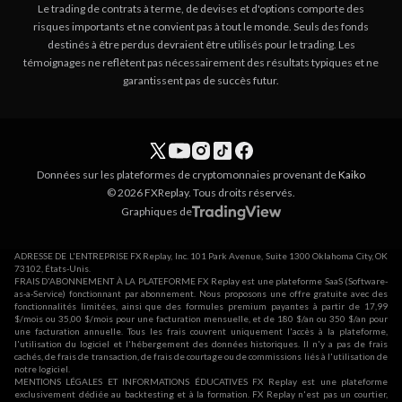
Le trading de contrats à terme, de devises et d'options comporte des
risques importants et ne convient pas à tout le monde. Seuls des fonds
destinés à être perdus devraient être utilisés pour le trading. Les
témoignages ne reflètent pas nécessairement des résultats typiques et ne
garantissent pas de succès futur.
Données sur les plateformes de cryptomonnaies provenant de
Kaiko
© 2026 FXReplay. Tous droits réservés.
Graphiques de
ADRESSE DE L'ENTREPRISE FX Replay, Inc. 101 Park Avenue, Suite 1300 Oklahoma City, OK
73102, États-Unis.
FRAIS D'ABONNEMENT À LA PLATEFORME FX Replay est une plateforme SaaS (Software-
as-a-Service) fonctionnant par abonnement. Nous proposons une offre gratuite avec des
fonctionnalités limitées, ainsi que des formules premium payantes à partir de 17,99
$/mois ou 35,00 $/mois pour une facturation mensuelle, et de 180 $/an ou 350 $/an pour
une facturation annuelle. Tous les frais couvrent uniquement l'accès à la plateforme,
l'utilisation du logiciel et l'hébergement des données historiques. Il n'y a pas de frais
cachés, de frais de transaction, de frais de courtage ou de commissions liés à l'utilisation de
notre logiciel.
MENTIONS LÉGALES ET INFORMATIONS ÉDUCATIVES FX Replay est une plateforme
exclusivement dédiée au backtesting et à la formation. FX Replay n'est pas un courtier,