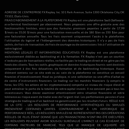
ADRESSE DE L'ENTREPRISE FX Replay, Inc. 101 Park Avenue, Suite 1300 Oklahoma City, OK
73102, États-Unis.
FRAIS D'ABONNEMENT À LA PLATEFORME FX Replay est une plateforme SaaS (Software-
as-a-Service) fonctionnant par abonnement. Nous proposons une offre gratuite avec des
fonctionnalités limitées, ainsi que des formules premium payantes à partir de 17,99
$/mois ou 35,00 $/mois pour une facturation mensuelle, et de 180 $/an ou 350 $/an pour
une facturation annuelle. Tous les frais couvrent uniquement l'accès à la plateforme,
l'utilisation du logiciel et l'hébergement des données historiques. Il n'y a pas de frais
cachés, de frais de transaction, de frais de courtage ou de commissions liés à l'utilisation de
notre logiciel.
MENTIONS LÉGALES ET INFORMATIONS ÉDUCATIVES FX Replay est une plateforme
exclusivement dédiée au backtesting et à la formation. FX Replay n'est pas un courtier,
n'exécute pas de transactions réelles, ne facilite pas le trading en direct et ne gère pas les
fonds des clients. Tous les outils, graphiques et données historiques fournis sont destinés
uniquement à des fins éducatives, de formation et de backtesting historique. Aucun
élément contenu sur ce site web ou au sein de la plateforme ne constitue un conseil
financier, d'investissement, fiscal ou juridique, ni une sollicitation ou une offre d'achat ou
de vente d'instruments financiers. Le trading sur les marchés financiers (y compris le
forex, les CFD, les actions et les cryptomonnaies) comporte un niveau de risque élevé et
peut entraîner la perte de la totalité de votre capital investi. Il ne convient pas à tous les
investisseurs. Vous devez examiner attentivement votre situation financière et votre
tolérance au risque avant de trader avec de l'argent réel. Les performances passées d'une
stratégie de trading ou d'un backtest ne garantissent pas les résultats futurs. RÈGLE 4.41
DE LA CFTC - LES RÉSULTATS DE PERFORMANCE HYPOTHÉTIQUES OU SIMULÉS
PRÉSENTENT CERTAINES LIMITES. CONTRAIREMENT À UN HISTORIQUE DE
PERFORMANCE RÉEL, LES RÉSULTATS SIMULÉS NE REPRÉSENTENT PAS DES OPÉRATIONS
RÉELLES. DE PLUS, ÉTANT DONNÉ QUE LES TRANSACTIONS N'ONT PAS ÉTÉ EXÉCUTÉES,
LES RÉSULTATS PEUVENT AVOIR SOUS-OU SURÉVALUÉ L'IMPACT, LE CAS ÉCHÉANT, DE
CERTAINS FACTEURS DE MARCHÉ, TELS QUE LE MANQUE DE LIQUIDITÉ. LES