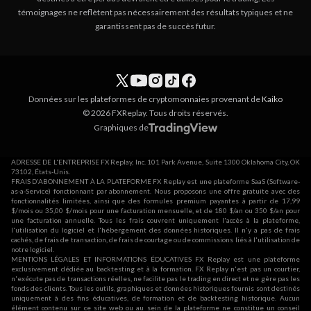
témoignages ne reflètent pas nécessairement des résultats typiques et ne
garantissent pas de succès futur.
Données sur les plateformes de cryptomonnaies provenant de
Kaiko
© 2026 FXReplay. Tous droits réservés.
Graphiques de
ADRESSE DE L'ENTREPRISE FX Replay, Inc. 101 Park Avenue, Suite 1300 Oklahoma City, OK
73102, États-Unis.
FRAIS D'ABONNEMENT À LA PLATEFORME FX Replay est une plateforme SaaS (Software-
as-a-Service) fonctionnant par abonnement. Nous proposons une offre gratuite avec des
fonctionnalités limitées, ainsi que des formules premium payantes à partir de 17,99
$/mois ou 35,00 $/mois pour une facturation mensuelle, et de 180 $/an ou 350 $/an pour
une facturation annuelle. Tous les frais couvrent uniquement l'accès à la plateforme,
l'utilisation du logiciel et l'hébergement des données historiques. Il n'y a pas de frais
cachés, de frais de transaction, de frais de courtage ou de commissions liés à l'utilisation de
notre logiciel.
MENTIONS LÉGALES ET INFORMATIONS ÉDUCATIVES FX Replay est une plateforme
exclusivement dédiée au backtesting et à la formation. FX Replay n'est pas un courtier,
n'exécute pas de transactions réelles, ne facilite pas le trading en direct et ne gère pas les
fonds des clients. Tous les outils, graphiques et données historiques fournis sont destinés
uniquement à des fins éducatives, de formation et de backtesting historique. Aucun
élément contenu sur ce site web ou au sein de la plateforme ne constitue un conseil