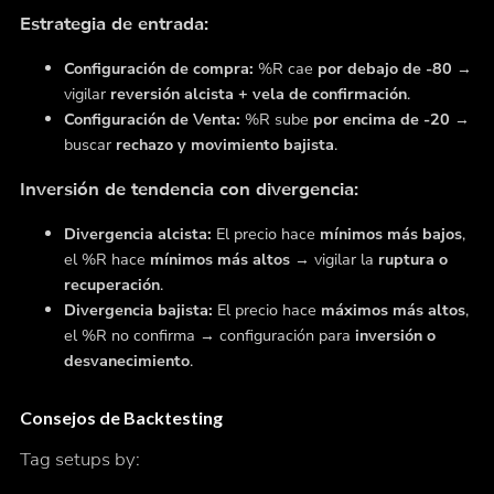
Estrategia de entrada:
Configuración de compra:
%R cae
por debajo de -80
→
vigilar
reversión alcista + vela de confirmación
.
Configuración de Venta:
%R sube
por encima de -20
→
buscar
rechazo y movimiento bajista
.
Inversión de tendencia con divergencia:
Divergencia alcista:
El precio hace
mínimos más bajos
,
el %R hace
mínimos más altos
→ vigilar la
ruptura o
recuperación
.
Divergencia bajista:
El precio hace
máximos más altos
,
el %R no confirma → configuración para
inversión o
desvanecimiento
.
Consejos de Backtesting
Tag setups by: