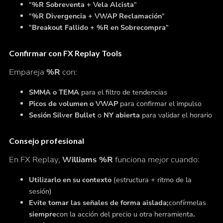
"
%R Sobreventa + Vela Alcista
"
"
%R Divergencia + VWAP Reclamación
"
"
Breakout Fallido + %R en Sobrecompra
"
Confirmar con FX Replay Tools
Empareja
%R
con:
SMMA o TEMA
para el filtro de tendencias
Picos de volumen o VWAP
para confirmar el impulso
Sesión Silver Bullet
o
NY abierta
para validar el horario
Consejo profesional
En FX Replay,
Williams %R
funciona mejor cuando:
Utilizarlo en su contexto
(estructura + ritmo de la
sesión)
Evite tomar las señales de forma aislada;
confírmelas
siempre
con la acción del precio u otra herramienta
.