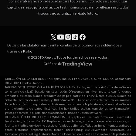
considerable y no son adecuadas para todo el mundo. Solo se debe utilizar
capital de riesgo para operar. Los testimonios pueden no reflejar resultados
típicos y no garantizan el éxito futuro.
Datos de las plataformas de intercambio de criptomonedas obtenidos a
través de
Kaiko
© 2026 FXReplay. Todos los derechos reservados.
Gráficos de
DIRECCIÓN DE LA EMPRESA FX Replay, Inc. 101 Park Avenue, Suite 1300 Oklahoma City,
OK 73102, Estados Unidos.
TARIFAS DE SUSCRIPCIÓN A LA PLATAFORMA FX Replay es una plataforma de software
como servicio (SaaS) basada en suscripción. Ofrecemos un nivel gratuito con funciones
limitadas, así como planes premium de pago a partir de 17,99 $/mes o 35,00 $/mes en
ciclos de facturación mensuales, y 180 $/año o 350 $/año en ciclos de facturación anuales.
Todas las tarifas corresponden exclusivamente al acceso a la plataforma, el uso del software
y el alojamiento de datos históricos. No hay tarifas ocultas, comisiones por transacción,
gastos de corretaje ni comisiones asociadas al uso de nuestro software.
DECLARACIÓN DE RIESGO Y FORMACIÓN FX Replay es una plataforma exclusivamente
backtesting la formación. FX Replay no es un bróker, no ejecuta operaciones reales, no
facilita el trading en vivo y no gestiona fondos de clientes. Todas las herramientas, gráficos y
datos históricos proporcionados tienen backtesting exclusivamente educativos, de
formación y backtesting histórica. Nada de lo contenido en este sitio web o en la plataforma