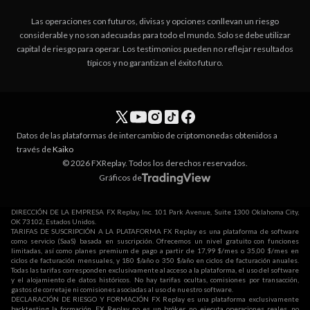
Las operaciones con futuros, divisas y opciones conllevan un riesgo
considerable y no son adecuadas para todo el mundo. Solo se debe utilizar
capital de riesgo para operar. Los testimonios pueden no reflejar resultados
típicos y no garantizan el éxito futuro.
Datos de las plataformas de intercambio de criptomonedas obtenidos a
través de
Kaiko
© 2026 FXReplay. Todos los derechos reservados.
Gráficos de
DIRECCIÓN DE LA EMPRESA FX Replay, Inc. 101 Park Avenue, Suite 1300 Oklahoma City,
OK 73102, Estados Unidos.
TARIFAS DE SUSCRIPCIÓN A LA PLATAFORMA FX Replay es una plataforma de software
como servicio (SaaS) basada en suscripción. Ofrecemos un nivel gratuito con funciones
limitadas, así como planes premium de pago a partir de 17,99 $/mes o 35,00 $/mes en
ciclos de facturación mensuales, y 180 $/año o 350 $/año en ciclos de facturación anuales.
Todas las tarifas corresponden exclusivamente al acceso a la plataforma, el uso del software
y el alojamiento de datos históricos. No hay tarifas ocultas, comisiones por transacción,
gastos de corretaje ni comisiones asociadas al uso de nuestro software.
DECLARACIÓN DE RIESGO Y FORMACIÓN FX Replay es una plataforma exclusivamente
backtesting la formación. FX Replay no es un bróker, no ejecuta operaciones reales, no