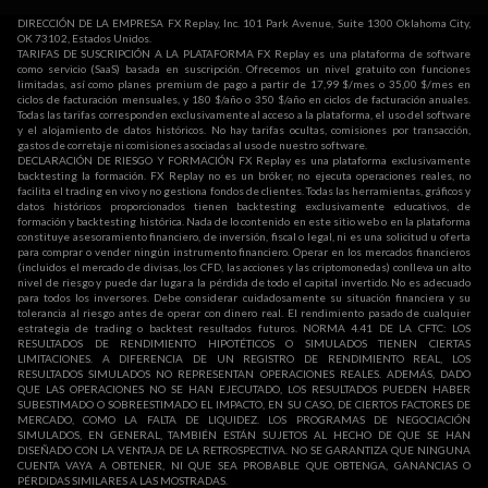
DIRECCIÓN DE LA EMPRESA FX Replay, Inc. 101 Park Avenue, Suite 1300 Oklahoma City,
OK 73102, Estados Unidos.
TARIFAS DE SUSCRIPCIÓN A LA PLATAFORMA FX Replay es una plataforma de software
como servicio (SaaS) basada en suscripción. Ofrecemos un nivel gratuito con funciones
limitadas, así como planes premium de pago a partir de 17,99 $/mes o 35,00 $/mes en
ciclos de facturación mensuales, y 180 $/año o 350 $/año en ciclos de facturación anuales.
Todas las tarifas corresponden exclusivamente al acceso a la plataforma, el uso del software
y el alojamiento de datos históricos. No hay tarifas ocultas, comisiones por transacción,
gastos de corretaje ni comisiones asociadas al uso de nuestro software.
DECLARACIÓN DE RIESGO Y FORMACIÓN FX Replay es una plataforma exclusivamente
backtesting la formación. FX Replay no es un bróker, no ejecuta operaciones reales, no
facilita el trading en vivo y no gestiona fondos de clientes. Todas las herramientas, gráficos y
datos históricos proporcionados tienen backtesting exclusivamente educativos, de
formación y backtesting histórica. Nada de lo contenido en este sitio web o en la plataforma
constituye asesoramiento financiero, de inversión, fiscal o legal, ni es una solicitud u oferta
para comprar o vender ningún instrumento financiero. Operar en los mercados financieros
(incluidos el mercado de divisas, los CFD, las acciones y las criptomonedas) conlleva un alto
nivel de riesgo y puede dar lugar a la pérdida de todo el capital invertido. No es adecuado
para todos los inversores. Debe considerar cuidadosamente su situación financiera y su
tolerancia al riesgo antes de operar con dinero real. El rendimiento pasado de cualquier
estrategia de trading o backtest resultados futuros. NORMA 4.41 DE LA CFTC: LOS
RESULTADOS DE RENDIMIENTO HIPOTÉTICOS O SIMULADOS TIENEN CIERTAS
LIMITACIONES. A DIFERENCIA DE UN REGISTRO DE RENDIMIENTO REAL, LOS
RESULTADOS SIMULADOS NO REPRESENTAN OPERACIONES REALES. ADEMÁS, DADO
QUE LAS OPERACIONES NO SE HAN EJECUTADO, LOS RESULTADOS PUEDEN HABER
SUBESTIMADO O SOBREESTIMADO EL IMPACTO, EN SU CASO, DE CIERTOS FACTORES DE
MERCADO, COMO LA FALTA DE LIQUIDEZ. LOS PROGRAMAS DE NEGOCIACIÓN
SIMULADOS, EN GENERAL, TAMBIÉN ESTÁN SUJETOS AL HECHO DE QUE SE HAN
DISEÑADO CON LA VENTAJA DE LA RETROSPECTIVA. NO SE GARANTIZA QUE NINGUNA
CUENTA VAYA A OBTENER, NI QUE SEA PROBABLE QUE OBTENGA, GANANCIAS O
PÉRDIDAS SIMILARES A LAS MOSTRADAS.