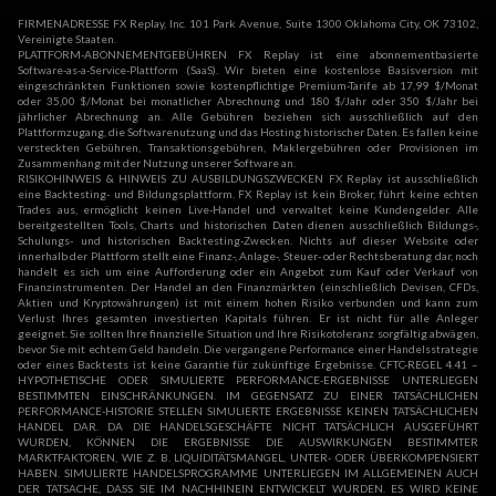
FIRMENADRESSE FX Replay, Inc. 101 Park Avenue, Suite 1300 Oklahoma City, OK 73102,
Vereinigte Staaten.
PLATTFORM-ABONNEMENTGEBÜHREN FX Replay ist eine abonnementbasierte
Software-as-a-Service-Plattform (SaaS). Wir bieten eine kostenlose Basisversion mit
eingeschränkten Funktionen sowie kostenpflichtige Premium-Tarife ab 17,99 $/Monat
oder 35,00 $/Monat bei monatlicher Abrechnung und 180 $/Jahr oder 350 $/Jahr bei
jährlicher Abrechnung an. Alle Gebühren beziehen sich ausschließlich auf den
Plattformzugang, die Softwarenutzung und das Hosting historischer Daten. Es fallen keine
versteckten Gebühren, Transaktionsgebühren, Maklergebühren oder Provisionen im
Zusammenhang mit der Nutzung unserer Software an.
RISIKOHINWEIS & HINWEIS ZU AUSBILDUNGSZWECKEN FX Replay ist ausschließlich
eine Backtesting- und Bildungsplattform. FX Replay ist kein Broker, führt keine echten
Trades aus, ermöglicht keinen Live-Handel und verwaltet keine Kundengelder. Alle
bereitgestellten Tools, Charts und historischen Daten dienen ausschließlich Bildungs-,
Schulungs- und historischen Backtesting-Zwecken. Nichts auf dieser Website oder
innerhalb der Plattform stellt eine Finanz-, Anlage-, Steuer- oder Rechtsberatung dar, noch
handelt es sich um eine Aufforderung oder ein Angebot zum Kauf oder Verkauf von
Finanzinstrumenten. Der Handel an den Finanzmärkten (einschließlich Devisen, CFDs,
Aktien und Kryptowährungen) ist mit einem hohen Risiko verbunden und kann zum
Verlust Ihres gesamten investierten Kapitals führen. Er ist nicht für alle Anleger
geeignet. Sie sollten Ihre finanzielle Situation und Ihre Risikotoleranz sorgfältig abwägen,
bevor Sie mit echtem Geld handeln. Die vergangene Performance einer Handelsstrategie
oder eines Backtests ist keine Garantie für zukünftige Ergebnisse. CFTC-REGEL 4.41 –
HYPOTHETISCHE ODER SIMULIERTE PERFORMANCE-ERGEBNISSE UNTERLIEGEN
BESTIMMTEN EINSCHRÄNKUNGEN. IM GEGENSATZ ZU EINER TATSÄCHLICHEN
PERFORMANCE-HISTORIE STELLEN SIMULIERTE ERGEBNISSE KEINEN TATSÄCHLICHEN
HANDEL DAR. DA DIE HANDELSGESCHÄFTE NICHT TATSÄCHLICH AUSGEFÜHRT
WURDEN, KÖNNEN DIE ERGEBNISSE DIE AUSWIRKUNGEN BESTIMMTER
MARKTFAKTOREN, WIE Z. B. LIQUIDITÄTSMANGEL, UNTER- ODER ÜBERKOMPENSIERT
HABEN. SIMULIERTE HANDELSPROGRAMME UNTERLIEGEN IM ALLGEMEINEN AUCH
DER TATSACHE, DASS SIE IM NACHHINEIN ENTWICKELT WURDEN. ES WIRD KEINE